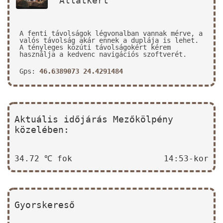
Állatkert
A fenti távolságok légvonalban vannak mérve, a
valós távolság akár ennek a duplája is lehet.
A tényleges közúti távolságokért kérem
használja a kedvenc navigációs szoftverét.
Gps:
46.6389073 24.4291484
Aktuális időjárás Mezőkölpény
közelében:
34.72 ℃ fok
14:53-kor
Gyorskereső