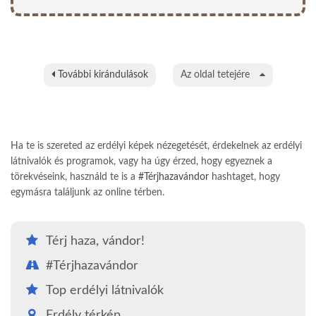
További kirándulások
Az oldal tetejére
Ha te is szereted az erdélyi képek nézegetését, érdekelnek az erdélyi
látnivalók és programok, vagy ha úgy érzed, hogy egyeznek a
törekvéseink, használd te is a
#Térjhazavándor
hashtaget, hogy
egymásra találjunk az online térben.
Térj haza, vándor!
#Térjhazavándor
Top erdélyi látnivalók
Erdély térkép