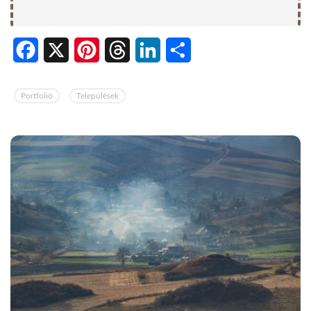
Facebook
X
Pinterest
Threads
LinkedIn
Share
Portfolió
Települések