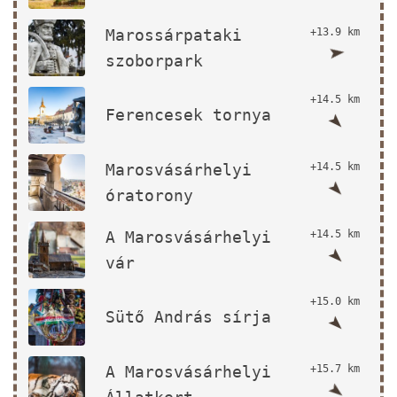
Marossárpataki
+13.9 km
szoborpark
+14.5 km
Ferencesek tornya
Marosvásárhelyi
+14.5 km
óratorony
A Marosvásárhelyi
+14.5 km
vár
+15.0 km
Sütő András sírja
A Marosvásárhelyi
+15.7 km