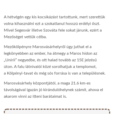
A hétvégén egy kis kocsikázást tartottunk, mert szerettük
volna kihasználni ezt a szokatlanul hosszú erdélyi őszt.
Mivel Segesvár illetve Szováta fele sokat járunk, ezért a
Mezőséget vettük célba.
Mezőkölpényre Marosvásárhelyről úgy juthat el a
legkönyebben az ember, ha átmegy a Maros hídon az
„Unirii” negyedbe, és ott halad tovább az 15E jelzésű
úton. A falu látnivalói közé sorolhatjuk a templomot,
a Kölpényi-tavat és még sós forrása is van a településnek.
Marosvásárhely központjától, a maga 21.6 km-es
távolságával igazán jó kirándulóhelynek számít, ahova el
akarom vinni az itteni barátaimat is.