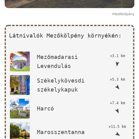
Mezőkölpény
Látnivalók Mezőkölpény környékén:
Mezőmadarasi
+3.1 km
Levendulás
Székelykövesdi
+5.3 km
székelykapuk
+7.4 km
Harcó
+11.5 km
Marosszentanna