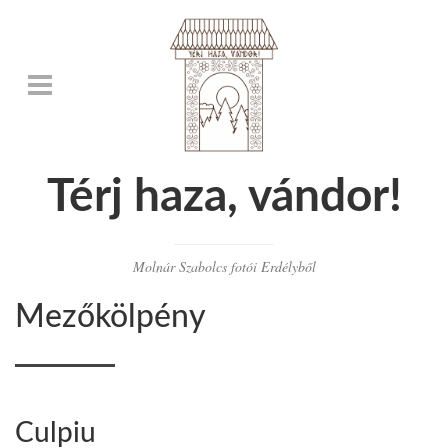
Térj haza, vándor!
Molnár Szabolcs fotói Erdélyből
Mezőkölpény
Culpiu