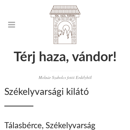
Térj haza, vándor!
Molnár Szabolcs fotói Erdélyből
Székelyvarsági kilátó
Tálasbérce, Székelyvarság