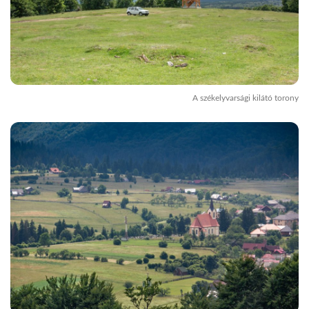
A székelyvarsági kilátó torony