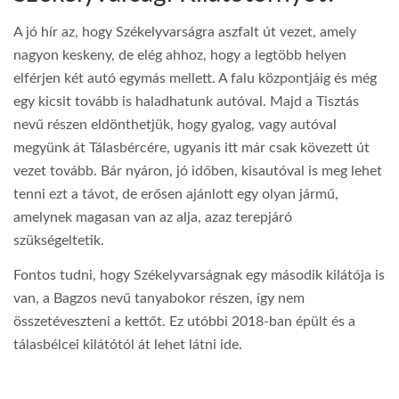
A jó hír az, hogy Székelyvarságra aszfalt út vezet, amely
nagyon keskeny, de elég ahhoz, hogy a legtöbb helyen
elférjen két autó egymás mellett. A falu központjáig és még
egy kicsit tovább is haladhatunk autóval. Majd a Tisztás
nevű részen eldönthetjük, hogy gyalog, vagy autóval
megyünk át Tálasbércére, ugyanis itt már csak kövezett út
vezet tovább. Bár nyáron, jó időben, kisautóval is meg lehet
tenni ezt a távot, de erősen ajánlott egy olyan jármű,
amelynek magasan van az alja, azaz terepjáró
szükségeltetik.
Fontos tudni, hogy Székelyvarságnak egy második kilátója is
van, a Bagzos nevű tanyabokor részen, így nem
összetéveszteni a kettőt. Ez utóbbi 2018-ban épült és a
tálasbélcei kilátótól át lehet látni ide.