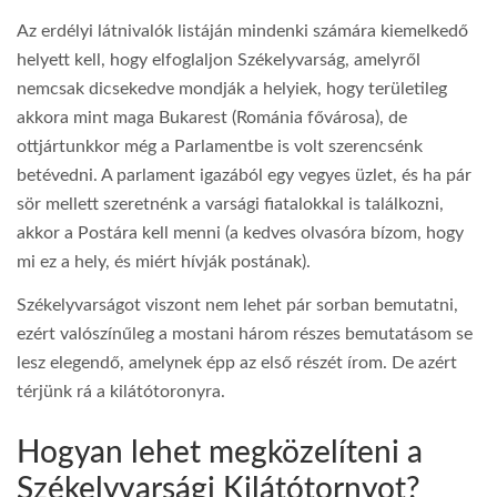
Az erdélyi látnivalók listáján mindenki számára kiemelkedő
helyett kell, hogy elfoglaljon Székelyvarság, amelyről
nemcsak dicsekedve mondják a helyiek, hogy területileg
akkora mint maga Bukarest (Románia fővárosa), de
ottjártunkkor még a Parlamentbe is volt szerencsénk
betévedni. A parlament igazából egy vegyes üzlet, és ha pár
sör mellett szeretnénk a varsági fiatalokkal is találkozni,
akkor a Postára kell menni (a kedves olvasóra bízom, hogy
mi ez a hely, és miért hívják postának).
Székelyvarságot viszont nem lehet pár sorban bemutatni,
ezért valószínűleg a mostani három részes bemutatásom se
lesz elegendő, amelynek épp az első részét írom. De azért
térjünk rá a kilátótoronyra.
Hogyan lehet megközelíteni a
Székelyvarsági Kilátótornyot?