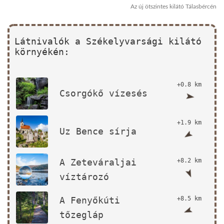
Az új ötszintes kilátó Tálasbércén
Látnivalók a Székelyvarsági kilátó
környékén:
+0.8 km
Csorgókő vízesés
+1.9 km
Uz Bence sírja
A Zeteváraljai
+8.2 km
víztározó
A Fenyőkúti
+8.5 km
tőzegláp