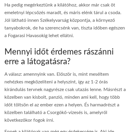
Ha pedig megérkeztünk a kilátóhoz, akkor már csak öt
emeletnyi lépcsőzés maradt, és máris elénk tárul a csoda.
Jól látható innen Székelyvarság központja, a környező
tanyabokrok, de ha szerencsénk van, tiszta időben egészen
a Fogarasi Havasokig lehet ellátni.
Mennyi időt érdemes rászánni
erre a látogatásra?
A válasz: amennyink van. Először is, mint meséltem
nehézkes megközelíteni a helyszínt, így az 1-2 órás
kirándulás tervnek nagyrésze csak utazás lenne. Másrészt a
közelben van kisbolt, panzió, minden ami kell, hogy több
időt töltsön el az ember ezen a helyen. És harmadrészt a
közelben található a Csorgókő-vízesés is, amelyről
következőkor fogok írni.
Ennek a kilátónak van még egy érdekessége is. Aki ide