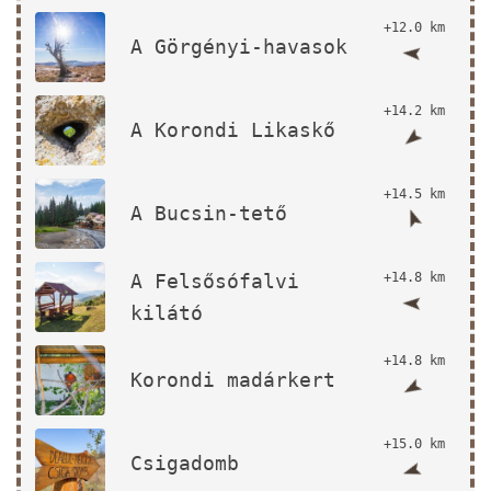
+12.0 km
A Görgényi-havasok
+14.2 km
A Korondi Likaskő
+14.5 km
A Bucsin-tető
A Felsősófalvi
+14.8 km
kilátó
+14.8 km
Korondi madárkert
+15.0 km
Csigadomb