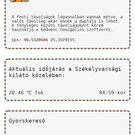
A fenti távolságok légvonalban vannak mérve, a
valós távolság akár ennek a duplája is lehet.
A tényleges közúti távolságokért kérem
használja a kedvenc navigációs szoftverét.
Gps:
46.5320686 25.3574155
Aktuális időjárás a Székelyvarsági
kilátó közelében:
20.46 ℃ fok
04:59-kor
Gyorskereső