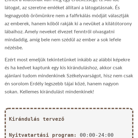
látogat, az szeretne emléket állítani a látogatásnak. És
legnagyobb örömünkre nem a falfirkálás módját választják
az emberek, hanem kőből rakják ki a nevüket a kilátótorony
lábaihoz. Amely neveket élvezet fenntről olvasgatni
mindaddig, amíg bele nem szédül az ember a sok lefele
nézésbe.
Ezért most emeljük tekintetünket inkább az alábbi képekre
és ha kedvet kaptunk egy kis kiránduláshoz, akkor csak
ajánlani tudom mindenkinek Székelyvarságot, hisz nem csak
én sorolom Erdély legszebb tájai közé, hanem nagyon
sokan. Kellemes kirándulást mindenkinek!
Kirándulás tervező
Nyitvatartási program:
00:00-24:00