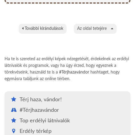
További kirándulások
Az oldal tetejére
Ha te is szereted az erdélyi képek nézegetését, érdekelnek az erdélyi
látnivalók és programok, vagy ha úgy érzed, hogy egyeznek a
törekvéseink, használd te is a
#Térjhazavándor
hashtaget, hogy
egymásra találjunk az online térben.
Térj haza, vándor!
#Térjhazavándor
Top erdélyi látnivalók
Erdély térkép