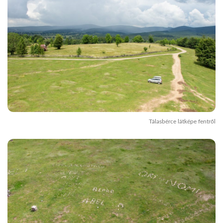
Tálasbérce látképe fentről