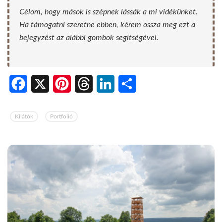
Célom, hogy mások is szépnek lássák a mi vidékünket.
Ha támogatni szeretne ebben, kérem ossza meg ezt a
bejegyzést az alábbi gombok segítségével.
Facebook
X
Pinterest
Threads
LinkedIn
Share
Kilátók
Portfolió