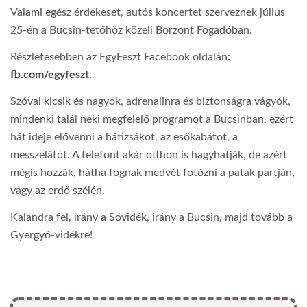
Valami egész érdekeset, autós koncertet szerveznek július
25-én a Bucsin-tetőhöz közeli Borzont Fogadóban.
Részletesebben az EgyFeszt Facebook oldalán:
fb.com/egyfeszt
.
Szóval kicsik és nagyok, adrenalinra és biztonságra vágyók,
mindenki talál neki megfelelő programot a Bucsinban, ezért
hát ideje elővenni a hátizsákot, az esőkabátot, a
messzelátót. A telefont akár otthon is hagyhatják, de azért
mégis hozzák, hátha fognak medvét fotózni a patak partján,
vagy az erdő szélén.
Kalandra fel, irány a Sóvidék, irány a Bucsin, majd tovább a
Gyergyó-vidékre!