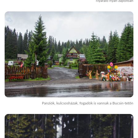
Nyaraló nyári záporban
Panziók, kulcsosházak, fogadók is vannak a Bucsin-tetőn