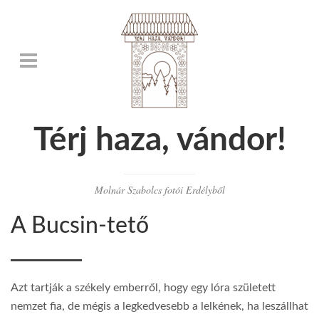
Térj haza, vándor!
Molnár Szabolcs fotói Erdélyből
A Bucsin-tető
Azt tartják a székely emberről, hogy egy lóra született
nemzet fia, de mégis a legkedvesebb a lelkének, ha leszállhat