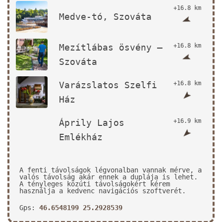
+16.8 km
Medve-tó, Szováta
Mezítlábas ösvény –
+16.8 km
Szováta
Varázslatos Szelfi
+16.8 km
Ház
Áprily Lajos
+16.9 km
Emlékház
A fenti távolságok légvonalban vannak mérve, a
valós távolság akár ennek a duplája is lehet.
A tényleges közúti távolságokért kérem
használja a kedvenc navigációs szoftverét.
Gps:
46.6548199 25.2928539