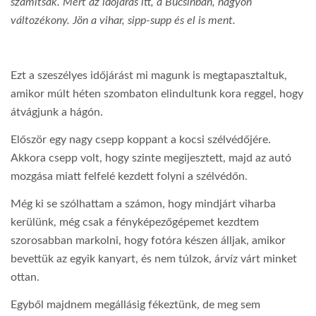
számítsak. Mert az időjárás itt, a Bucsinban, nagyon
változékony. Jön a vihar, sipp-supp és el is ment.
Ezt a szeszélyes időjárást mi magunk is megtapasztaltuk,
amikor múlt héten szombaton elindultunk kora reggel, hogy
átvágjunk a hágón.
Először egy nagy csepp koppant a kocsi szélvédőjére.
Akkora csepp volt, hogy szinte megijesztett, majd az autó
mozgása miatt felfelé kezdett folyni a szélvédőn.
Még ki se szólhattam a számon, hogy mindjárt viharba
kerülünk, még csak a fényképezőgépemet kezdtem
szorosabban markolni, hogy fotóra készen álljak, amikor
bevettük az egyik kanyart, és nem túlzok, árvíz várt minket
ottan.
Egyből majdnem megállásig fékeztünk, de meg sem