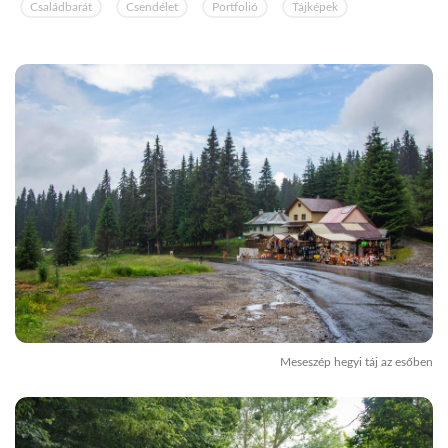
Családbarát
Csendélet
Portfolió
Tájképek
Meseszép hegyi táj az esőben