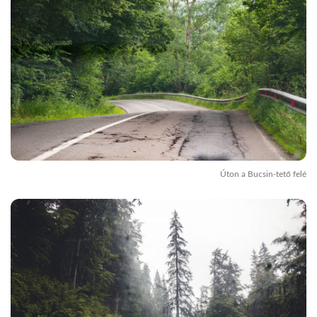
Úton a Bucsin-tető felé