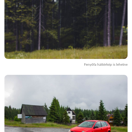
Fenyőfa háttérkép is lehetne