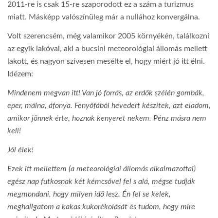
2011-re is csak 15-re szaporodott ez a szám a turizmus
miatt. Másképp valószínüleg már a nullához konvergálna.
Volt szerencsém, még valamikor 2005 környékén, találkozni
az egyik lakóval, aki a bucsini meteorológiai állomás mellett
lakott, és nagyon szívesen mesélte el, hogy miért jó itt élni.
Idézem:
Mindenem megvan itt! Van jó forrás, az erdők szélén gombák,
eper, málna, áfonya. Fenyőfából hevedert készítek, azt eladom,
amikor jönnek érte, hoznak kenyeret nekem. Pénz másra nem
kell!
Jól élek!
Ezek itt mellettem (a meteorológiai állomás alkalmazottai)
egész nap futkosnak két kémcsővel fel s alá, mégse tudják
megmondani, hogy milyen idő lesz. Én fel se kelek,
meghallgatom a kakas kukorékolását és tudom, hogy mire