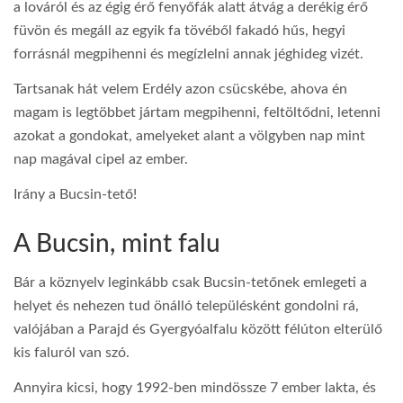
a lováról és az égig érő fenyőfák alatt átvág a derékig érő
füvön és megáll az egyik fa tövéből fakadó hűs, hegyi
forrásnál megpihenni és megízlelni annak jéghideg vizét.
Tartsanak hát velem Erdély azon csücskébe, ahova én
magam is legtöbbet jártam megpihenni, feltöltődni, letenni
azokat a gondokat, amelyeket alant a völgyben nap mint
nap magával cipel az ember.
Irány a Bucsin-tető!
A Bucsin, mint falu
Bár a köznyelv leginkább csak Bucsin-tetőnek emlegeti a
helyet és nehezen tud önálló településként gondolni rá,
valójában a Parajd és Gyergyóalfalu között félúton elterülő
kis faluról van szó.
Annyira kicsi, hogy 1992-ben mindössze 7 ember lakta, és