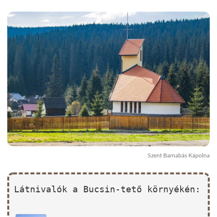
Szent Barnabás Kápolna
Látnivalók a Bucsin-tető környékén: