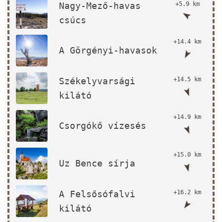
Nagy-Mező-havas
+5.9 km
csúcs
+14.4 km
A Görgényi-havasok
Székelyvarsági
+14.5 km
kilátó
+14.9 km
Csorgókő vízesés
+15.0 km
Uz Bence sírja
A Felsősófalvi
+16.2 km
kilátó