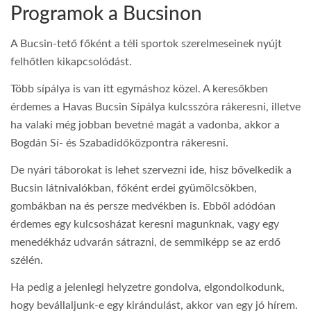
Programok a Bucsinon
A Bucsin-tető főként a téli sportok szerelmeseinek nyújt
felhőtlen kikapcsolódást.
Több sípálya is van itt egymáshoz közel. A keresőkben
érdemes a Havas Bucsin Sípálya kulcsszóra rákeresni, illetve
ha valaki még jobban bevetné magát a vadonba, akkor a
Bogdán Sí- és Szabadidőközpontra rákeresni.
De nyári táborokat is lehet szervezni ide, hisz bővelkedik a
Bucsin látnivalókban, főként erdei gyümölcsökben,
gombákban na és persze medvékben is. Ebből adódóan
érdemes egy kulcsosházat keresni magunknak, vagy egy
menedékház udvarán sátrazni, de semmiképp se az erdő
szélén.
Ha pedig a jelenlegi helyzetre gondolva, elgondolkodunk,
hogy bevállaljunk-e egy kirándulást, akkor van egy jó hírem.