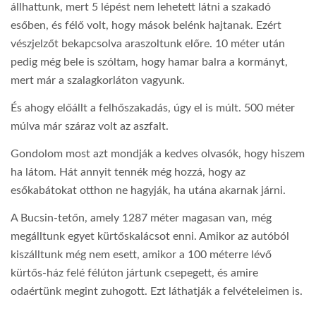
állhattunk, mert 5 lépést nem lehetett látni a szakadó
esőben, és félő volt, hogy mások belénk hajtanak. Ezért
vészjelzőt bekapcsolva araszoltunk előre. 10 méter után
pedig még bele is szóltam, hogy hamar balra a kormányt,
mert már a szalagkorláton vagyunk.
És ahogy előállt a felhőszakadás, úgy el is múlt. 500 méter
múlva már száraz volt az aszfalt.
Gondolom most azt mondják a kedves olvasók, hogy hiszem
ha látom. Hát annyit tennék még hozzá, hogy az
esőkabátokat otthon ne hagyják, ha utána akarnak járni.
A Bucsin-tetőn, amely 1287 méter magasan van, még
megálltunk egyet kürtőskalácsot enni. Amikor az autóból
kiszálltunk még nem esett, amikor a 100 méterre lévő
kürtős-ház felé félúton jártunk csepegett, és amire
odaértünk megint zuhogott. Ezt láthatják a felvételeimen is.