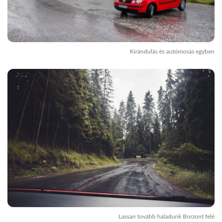
Kirándulás és autómosás egyben
Lassan tovább haladunk Borzont felé