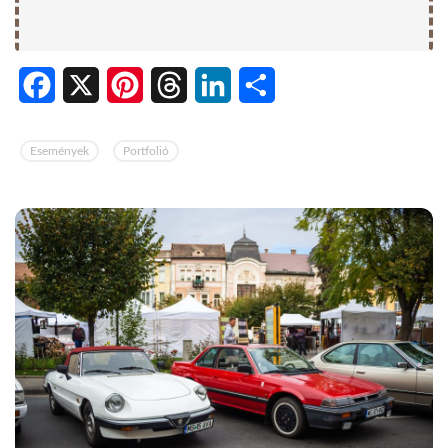
Facebook
X
Pinterest
Threads
LinkedIn
Share
Események
Portfolió