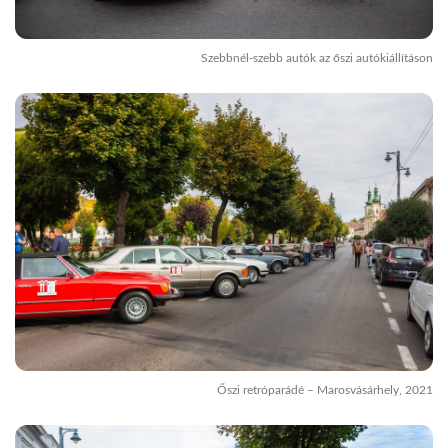
Szebbnél-szebb autók az őszi autókiállításon
Őszi retróparádé – Marosvásárhely, 2021