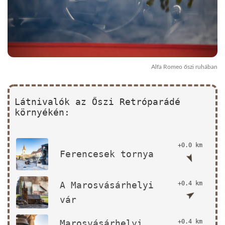
Alfa Romeo őszi ruhában
Látnivalók az Őszi Retróparádé
környékén:
+0.0 km
Ferencesek tornya
A Marosvásárhelyi
+0.4 km
vár
Marosvásárhelyi
+0.4 km