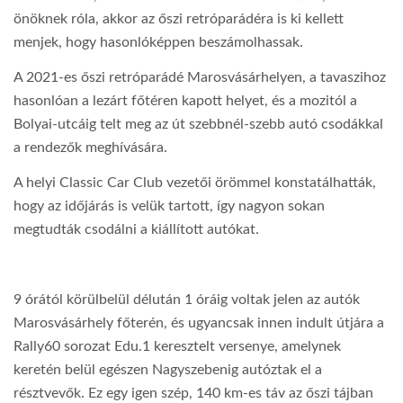
önöknek róla, akkor az őszi retróparádéra is ki kellett
menjek, hogy hasonlóképpen beszámolhassak.
A 2021-es őszi retróparádé Marosvásárhelyen, a tavaszihoz
hasonlóan a lezárt főtéren kapott helyet, és a mozitól a
Bolyai-utcáig telt meg az út szebbnél-szebb autó csodákkal
a rendezők meghívására.
A helyi Classic Car Club vezetői örömmel konstatálhatták,
hogy az időjárás is velük tartott, így nagyon sokan
megtudták csodálni a kiállított autókat.
9 órától körülbelül délután 1 óráig voltak jelen az autók
Marosvásárhely főterén, és ugyancsak innen indult útjára a
Rally60 sorozat Edu.1 keresztelt versenye, amelynek
keretén belül egészen Nagyszebenig autóztak el a
résztvevők. Ez egy igen szép, 140 km-es táv az őszi tájban