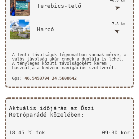
+6.8 km
Terebics-tető
+7.8 km
Harcó
A fenti távolságok légvonalban vannak mérve, a
valós távolság akár ennek a duplája is lehet.
A tényleges közúti távolságokért kérem
használja a kedvenc navigációs szoftverét.
Gps:
46.5450794 24.5600642
Aktuális időjárás az Őszi
Retróparádé közelében:
18.45 ℃ fok
09:30-kor