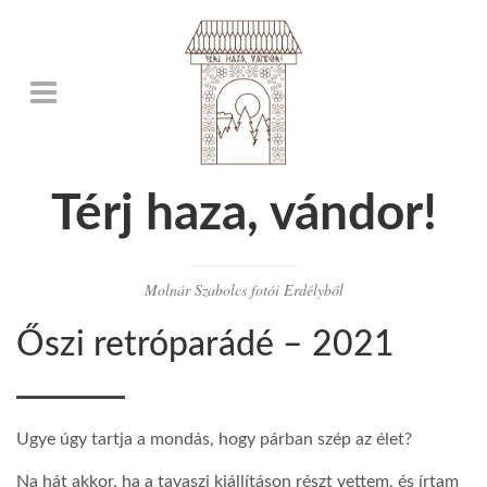
Térj haza, vándor!
Molnár Szabolcs fotói Erdélyből
Őszi retróparádé – 2021
Ugye úgy tartja a mondás, hogy párban szép az élet?
Na hát akkor, ha a tavaszi kiállításon részt vettem, és írtam