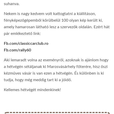
suhanva.
Nekem is nagy kedvem volt kattogtatni a kiállításon,
fényképezőgépemből körülbelül 100 olyan kép került ki,
amely hamarosan látható lesz a szervezők oldalán. Ezért hát
pár emlékeztető link:
Fb.com/classiccarclub.ro
Fb.com/rally60
Aki lemaradt volna az eseményről, azoknak is ajánlom hogy
a hétvégén sétáljanak ki Marosvásárhely főterére, hisz őszi
kézműves vásár is van ezen a hétvégén. És különben is ki
tudja, hogy még meddig tart ki a jóidő.
Kellemes hétvégét mindenkinek!