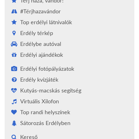
Térj haza, vándor!
#Térjhazavándor
Top erdélyi látnivalók
Erdély térkép
Erdélybe autóval
Erdélyi ajándékok
Erdélyi fotópályázatok
Erdély kvízjáték
Kutyás-macskás segítség
Virtuális Xilofon
Top randi helyszínek
Sátorozás Erdélyben
Kereső