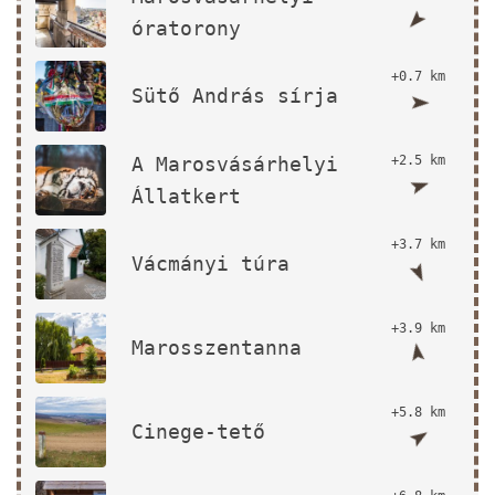
óratorony
+0.7 km
Sütő András sírja
A Marosvásárhelyi
+2.5 km
Állatkert
+3.7 km
Vácmányi túra
+3.9 km
Marosszentanna
+5.8 km
Cinege-tető