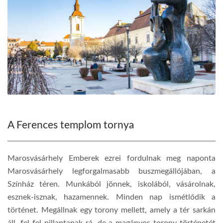
A Ferences templom tornya
Marosvásárhely Emberek ezrei fordulnak meg naponta
Marosvásárhely legforgalmasabb buszmegállójában, a
Színház téren. Munkából jönnek, iskolából, vásárolnak,
esznek-isznak, hazamennek. Minden nap ismétlődik a
történet. Megállnak egy torony mellett, amely a tér sarkán
áll, fel-fel pillantanak rá, de a magányos torony történetét