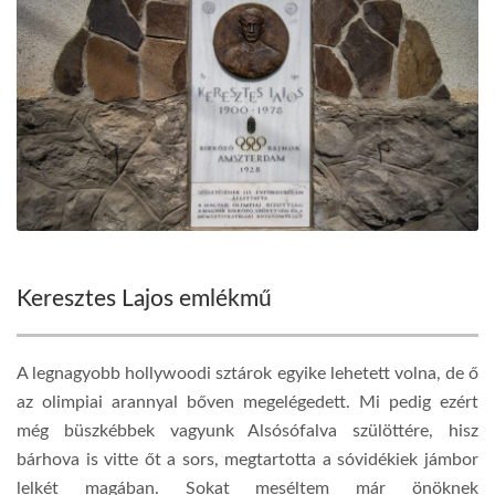
Keresztes Lajos emlékmű
A legnagyobb hollywoodi sztárok egyike lehetett volna, de ő
az olimpiai arannyal bőven megelégedett. Mi pedig ezért
még büszkébbek vagyunk Alsósófalva szülöttére, hisz
bárhova is vitte őt a sors, megtartotta a sóvidékiek jámbor
lelkét magában. Sokat meséltem már önöknek