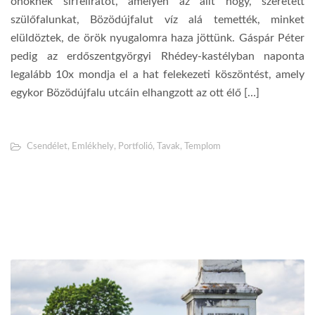
önöknek sírfeliratot, amelyen az állt hogy, szeretett
szülőfalunkat, Bözödújfalut víz alá temették, minket
elüldöztek, de örök nyugalomra haza jöttünk. Gáspár Péter
pedig az erdőszentgyörgyi Rhédey-kastélyban naponta
legalább 10x mondja el a hat felekezeti köszöntést, amely
egykor Bözödújfalu utcáin elhangzott az ott élő […]
Csendélet
,
Emlékhely
,
Portfolió
,
Tavak
,
Templom