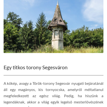
Egy titkos torony Segesváron
A kőkép, avagy a Török-torony Segesvár nyugati bejáratánál
áll egy magányos, kis tornyocska, amelyről méltatlanul
megfeledkezett az egész világ. Pedig, ha hiszünk a
legendáknak, akkor a világ egyik legelső mesterlövészének