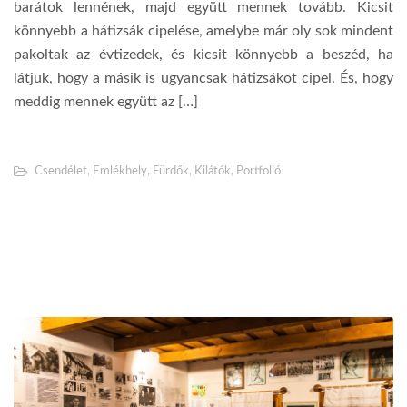
barátok lennének, majd együtt mennek tovább. Kicsit
könnyebb a hátizsák cipelése, amelybe már oly sok mindent
pakoltak az évtizedek, és kicsit könnyebb a beszéd, ha
látjuk, hogy a másik is ugyancsak hátizsákot cipel. És, hogy
meddig mennek együtt az […]
Csendélet
,
Emlékhely
,
Fürdők
,
Kilátók
,
Portfolió