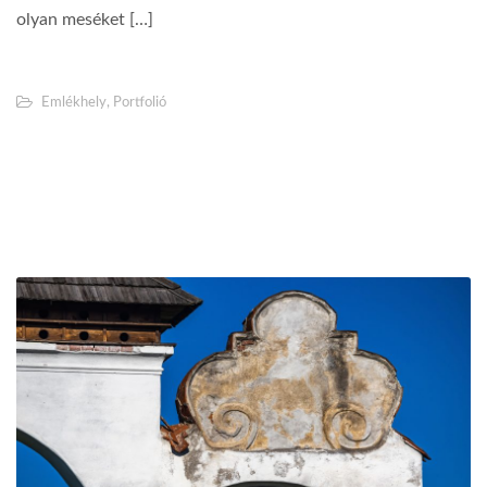
olyan meséket […]
Emlékhely
,
Portfolió