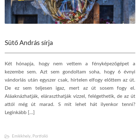
Sütő András sírja
Két hónapja, hogy nem vettem a fényképezőgépet a
kezembe sem. Azt sem gondoltam soha, hogy 6 évnyi
vándorlás után egyszer csak, hirtelen elfogy előttem az út.
De ez sem teljesen igaz, mert az út sosem fogy el.
Aláaknázhatják, eláraszthatják vízzel, felégethetik, de az út
attól még út marad. S mit lehet hát ilyenkor tenni?
Leginkább […]
Emlékhely
,
Portfolió