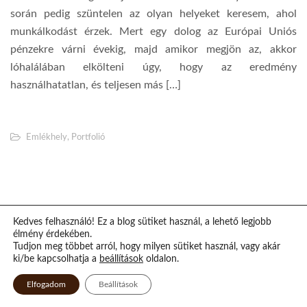
során pedig szüntelen az olyan helyeket keresem, ahol
munkálkodást érzek. Mert egy dolog az Európai Uniós
pénzekre várni évekig, majd amikor megjön az, akkor
lóhalálában elkölteni úgy, hogy az eredmény
használhatatlan, és teljesen más […]
Emlékhely
,
Portfolió
Kedves felhasználó! Ez a blog sütiket használ, a lehető legjobb
élmény érdekében.
Tudjon meg többet arról, hogy milyen sütiket használ, vagy akár
ki/be kapcsolhatja a
beállítások
oldalon.
Elfogadom
Beállítások