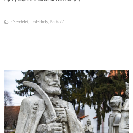
Csendélet
,
Emlékhely
,
Portfolió