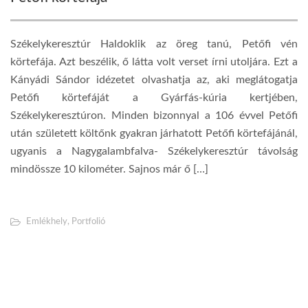
Székelykeresztúr Haldoklik az öreg tanú, Petőfi vén
körtefája. Azt beszélik, ő látta volt verset írni utoljára. Ezt a
Kányádi Sándor idézetet olvashatja az, aki meglátogatja
Petőfi körtefáját a Gyárfás-kúria kertjében,
Székelykeresztúron. Minden bizonnyal a 106 évvel Petőfi
után született költőnk gyakran járhatott Petőfi körtefájánál,
ugyanis a Nagygalambfalva- Székelykeresztúr távolság
mindössze 10 kilométer. Sajnos már ő […]
Emlékhely
,
Portfolió