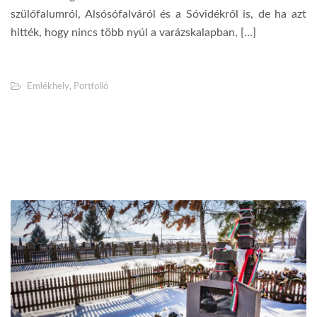
szülőfalumról, Alsósófalváról és a Sóvidékről is, de ha azt
hitték, hogy nincs több nyúl a varázskalapban, […]
Emlékhely
,
Portfolió