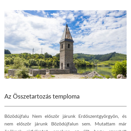
Az Összetartozás temploma
Bözödújfalu Nem először járunk Erdőszentgyörgyön, és
nem először járunk Bözödújfalun sem. Mutattam már