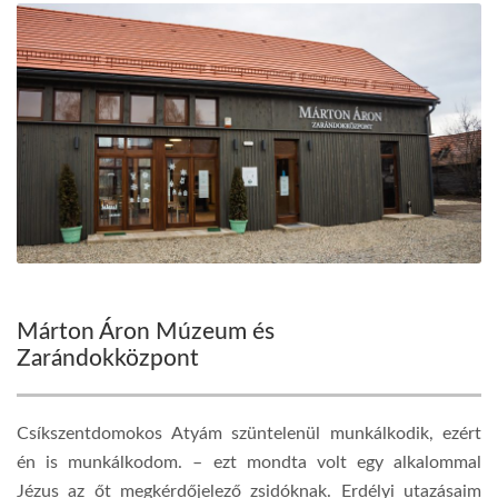
Márton Áron Múzeum és
Zarándokközpont
Csíkszentdomokos Atyám szüntelenül munkálkodik, ezért
én is munkálkodom. – ezt mondta volt egy alkalommal
Jézus az őt megkérdőjelező zsidóknak. Erdélyi utazásaim