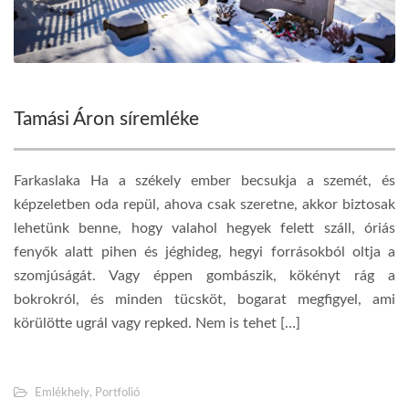
Tamási Áron síremléke
Farkaslaka Ha a székely ember becsukja a szemét, és
képzeletben oda repül, ahova csak szeretne, akkor biztosak
lehetünk benne, hogy valahol hegyek felett száll, óriás
fenyők alatt pihen és jéghideg, hegyi forrásokból oltja a
szomjúságát. Vagy éppen gombászik, kökényt rág a
bokrokról, és minden tücsköt, bogarat megfigyel, ami
körülötte ugrál vagy repked. Nem is tehet […]
Emlékhely
,
Portfolió