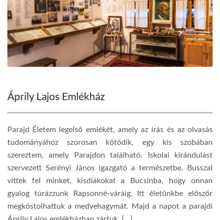
Áprily Lajos Emlékház
Parajd Életem legelső emlékét, amely az írás és az olvasás
tudományához szorosan kötődik, egy kis szobában
szereztem, amely Parajdon található. Iskolai kirándulást
szervezett Serényi János igazgató a természetbe. Busszal
vittek fel minket, kisdiákokat a Bucsinba, hogy onnan
gyalog túrázzunk Rapsonné-váráig. Itt életünkbe először
megkóstolhattuk a medvehagymát. Majd a napot a parajdi
Áprily Lajos emlékházban zártuk. […]