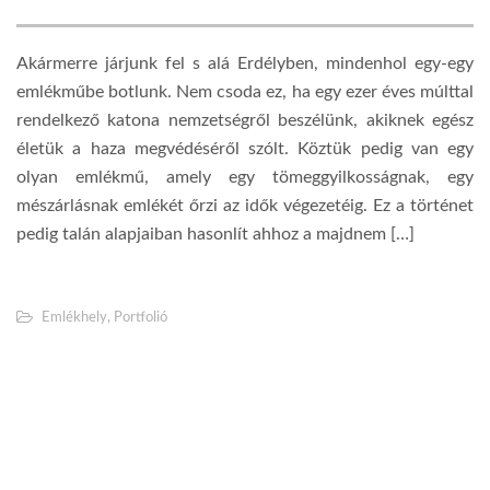
Akármerre járjunk fel s alá Erdélyben, mindenhol egy-egy
emlékműbe botlunk. Nem csoda ez, ha egy ezer éves múlttal
rendelkező katona nemzetségről beszélünk, akiknek egész
életük a haza megvédéséről szólt. Köztük pedig van egy
olyan emlékmű, amely egy tömeggyilkosságnak, egy
mészárlásnak emlékét őrzi az idők végezetéig. Ez a történet
pedig talán alapjaiban hasonlít ahhoz a majdnem […]
Emlékhely
,
Portfolió