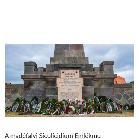
A madéfalvi Siculicidium Emlékmű