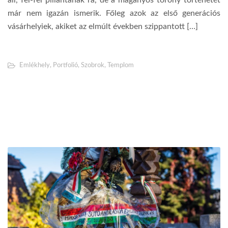
már nem igazán ismerik. Főleg azok az első generációs
vásárhelyiek, akiket az elmúlt években szippantott […]
Emlékhely
,
Portfolió
,
Szobrok
,
Templom