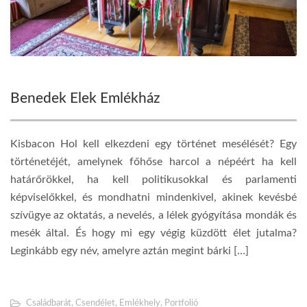
Benedek Elek Emlékház
Kisbacon Hol kell elkezdeni egy történet mesélését? Egy
történetéjét, amelynek főhőse harcol a népéért ha kell
határőrökkel, ha kell politikusokkal és parlamenti
képviselőkkel, és mondhatni mindenkivel, akinek kevésbé
szívügye az oktatás, a nevelés, a lélek gyógyítása mondák és
mesék által. És hogy mi egy végig küzdött élet jutalma?
Leginkább egy név, amelyre aztán megint bárki […]
Családbarát
,
Csendélet
,
Emlékhely
,
Portfolió