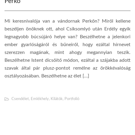
Perkő
Mi keresnivalója van a vándornak Perkőn? Miről kellene
beszéljen önöknek ott, ahol Csíksomlyó után Erdély egyik
legnagyobb búcsújáró helye van? Beszélhetne a jelenkori
ember gyarlóságáról és bűneiről, hogy ezáltal hírnevet
szerezzen magának, mint ahogy megannyian teszik.
Beszélhetne Istent dicsőítő módon, ezáltal a szájakba adott
szavak által pár plusz-pontot remélne az örökkévalóság
osztályozásában. Beszélhetne az élet […]
Csendélet
,
Emlékhely
,
Kilátók
,
Portfolió