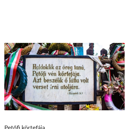
Petőfi körtefája