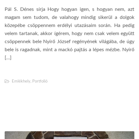
Pál S. Dénes sírja Hogy hogyan igen, s hogyan nem, azt
magam sem tudom, de valahogy mindig sikerül a dolgok
közepébe csöppennem erdélyi utazásaim során. Ha pedig
velem tartanak, akkor ígérem, hogy nem csak velem együtt
csöppennek bele Nyírő József regényének világába, de úgy
bele is ragadnak, mint a mackó pajtás a lépes mézbe. Nyírő
[…]
Emlékhely
,
Portfolió