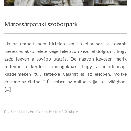
Marossárpataki szoborpark
Ha az embert nem hirtelen szólítja el a sors a tovább
menésre, akkor élete vége felé azon kezd el dolgozni, hogy
szép legyen a tovább utazás. De nagyon kevesen merik
feltenni a kérdést önmaguknak, hogy a mindennapi
küzdelmeken túl, tettek-e valamit is az életben. Volt-e
értelme az életnek? És ebben az online zajjal teli világban,
[…]
Csendélet
,
Emlékhely
,
Portfolió
,
Szobrok