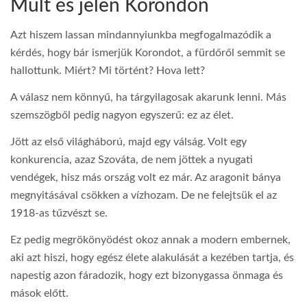
Múlt és jelen Korondon
Azt hiszem lassan mindannyiunkba megfogalmazódik a
kérdés, hogy bár ismerjük Korondot, a fürdőről semmit se
hallottunk. Miért? Mi történt? Hova lett?
A válasz nem könnyű, ha tárgyilagosak akarunk lenni. Más
szemszögből pedig nagyon egyszerű: ez az élet.
Jött az első világháború, majd egy válság. Volt egy
konkurencia, azaz Szováta, de nem jöttek a nyugati
vendégek, hisz más ország volt ez már. Az aragonit bánya
megnyitásával csökken a vízhozam. De ne felejtsük el az
1918-as tűzvészt se.
Ez pedig megrökönyödést okoz annak a modern embernek,
aki azt hiszi, hogy egész élete alakulását a kezében tartja, és
napestig azon fáradozik, hogy ezt bizonygassa önmaga és
mások előtt.