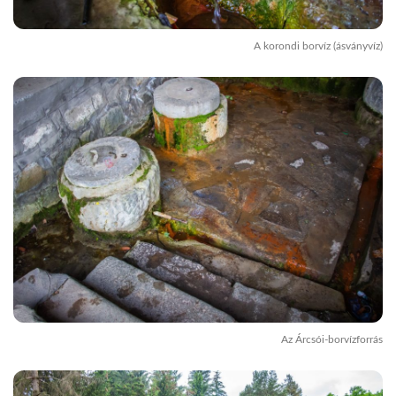
A korondi borvíz (ásványvíz)
Az Árcsói-borvízforrás