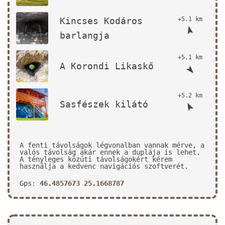
Kincses Kodáros
+5.1 km
barlangja
+5.1 km
A Korondi Likaskő
+5.2 km
Sasfészek kilátó
A fenti távolságok légvonalban vannak mérve, a
valós távolság akár ennek a duplája is lehet.
A tényleges közúti távolságokért kérem
használja a kedvenc navigációs szoftverét.
Gps:
46.4857673 25.1668787