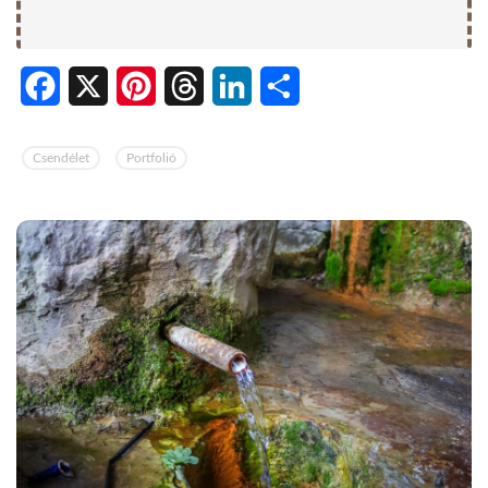
Facebook
X
Pinterest
Threads
LinkedIn
Share
Csendélet
Portfolió