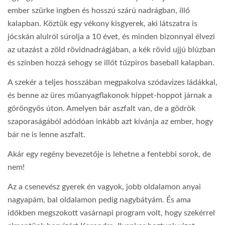
ember szürke ingben és hosszú szárú nadrágban, illő
kalapban. Köztük egy vékony kisgyerek, aki látszatra is
jócskán alulról súrolja a 10 évet, és minden bizonnyal élvezi
az utazást a zöld rövidnadrágjában, a kék rövid ujjú blúzban
és színben hozzá sehogy se illőt tűzpiros baseball kalapban.
A szekér a teljes hosszában megpakolva szódavizes ládákkal,
és benne az üres műanyagflakonok hippet-hoppot járnak a
göröngyös úton. Amelyen bár aszfalt van, de a gödrök
szaporaságából adódóan inkább azt kívánja az ember, hogy
bár ne is lenne aszfalt.
Akár egy regény bevezetője is lehetne a fentebbi sorok, de
nem!
Az a csenevész gyerek én vagyok, jobb oldalamon anyai
nagyapám, bal oldalamon pedig nagybátyám. És ama
időkben megszokott vasárnapi program volt, hogy szekérrel