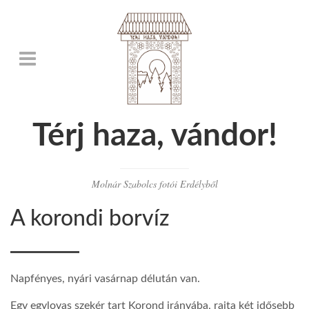
Térj haza, vándor!
Molnár Szabolcs fotói Erdélyből
A korondi borvíz
Napfényes, nyári vasárnap délután van.
Egy egylovas szekér tart Korond irányába, rajta két idősebb