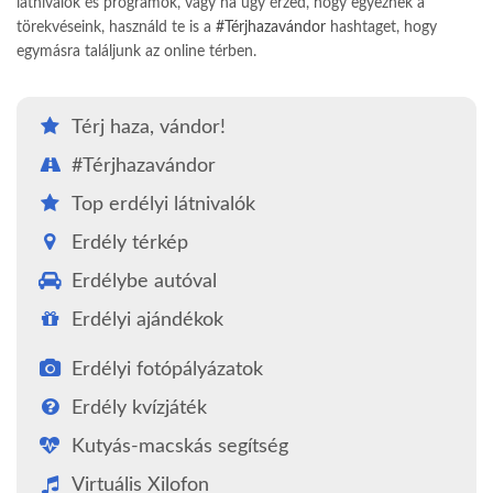
látnivalók és programok, vagy ha úgy érzed, hogy egyeznek a
törekvéseink, használd te is a
#Térjhazavándor
hashtaget, hogy
egymásra találjunk az online térben.
Térj haza, vándor!
#Térjhazavándor
Top erdélyi látnivalók
Erdély térkép
Erdélybe autóval
Erdélyi ajándékok
Erdélyi fotópályázatok
Erdély kvízjáték
Kutyás-macskás segítség
Virtuális Xilofon