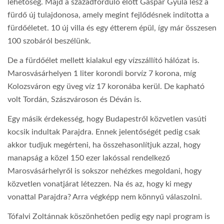
lehetőség. Majd a századforduló előtt Gáspár Gyula lesz a
fürdő új tulajdonosa, amely megint fejlődésnek indította a
fürdőéletet. 10 új villa és egy étterem épül, így már összesen
100 szobáról beszélünk.
De a fürdőélet mellett kialakul egy vízszállító hálózat is.
Marosvásárhelyen 1 liter korondi borvíz 7 korona, míg
Kolozsváron egy üveg víz 17 koronába kerül. De kapható
volt Tordán, Szászvároson és Déván is.
Egy másik érdekesség, hogy Budapestről közvetlen vasúti
kocsik indultak Parajdra. Ennek jelentőségét pedig csak
akkor tudjuk megérteni, ha összehasonlítjuk azzal, hogy
manapság a közel 150 ezer lakóssal rendelkező
Marosvásárhelyről is sokszor nehézkes megoldani, hogy
közvetlen vonatjárat létezzen. Na és az, hogy ki megy
vonattal Parajdra? Arra végképp nem könnyű válaszolni.
Tófalvi Zoltánnak köszönhetően pedig egy napi program is