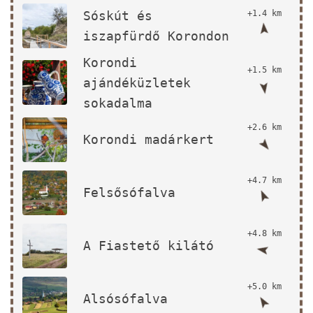
Sóskút és
+1.4 km
iszapfürdő Korondon
Korondi
+1.5 km
ajándéküzletek
sokadalma
+2.6 km
Korondi madárkert
+4.7 km
Felsősófalva
+4.8 km
A Fiastető kilátó
+5.0 km
Alsósófalva