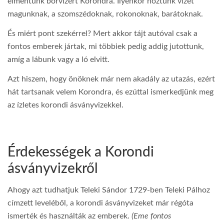
elmentünk borvízért Korondra. Ilyenkor hoztunk vizet
magunknak, a szomszédoknak, rokonoknak, barátoknak.
És miért pont szekérrel? Mert akkor tájt autóval csak a
fontos emberek jártak, mi többiek pedig addig jutottunk,
amíg a lábunk vagy a ló elvitt.
Azt hiszem, hogy önöknek már nem akadály az utazás, ezért
hát tartsanak velem Korondra, és ezúttal ismerkedjünk meg
az ízletes korondi ásványvizekkel.
Érdekességek a Korondi
ásványvizekről
Ahogy azt tudhatjuk Teleki Sándor 1729-ben Teleki Pálhoz
címzett leveléből, a korondi ásványvizeket már régóta
ismerték és használták az emberek.
(Eme fontos