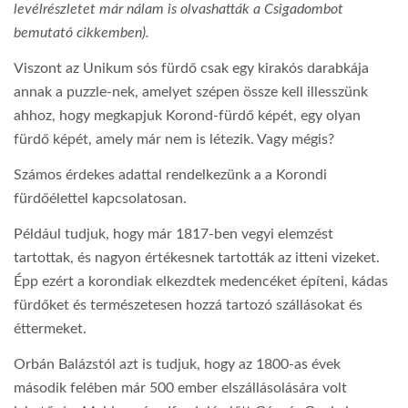
levélrészletet már nálam is olvashatták a Csigadombot
bemutató cikkemben).
Viszont az Unikum sós fürdő csak egy kirakós darabkája
annak a puzzle-nek, amelyet szépen össze kell illesszünk
ahhoz, hogy megkapjuk Korond-fürdő képét, egy olyan
fürdő képét, amely már nem is létezik. Vagy mégis?
Számos érdekes adattal rendelkezünk a a Korondi
fürdőélettel kapcsolatosan.
Például tudjuk, hogy már 1817-ben vegyi elemzést
tartottak, és nagyon értékesnek tartották az itteni vizeket.
Épp ezért a korondiak elkezdtek medencéket építeni, kádas
fürdőket és természetesen hozzá tartozó szállásokat és
éttermeket.
Orbán Balázstól azt is tudjuk, hogy az 1800-as évek
második felében már 500 ember elszállásolására volt