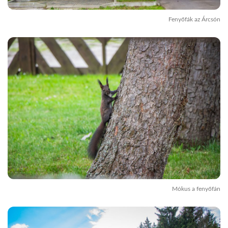
Fenyőfák az Árcsón
Mókus a fenyőfán