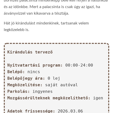
borvizes palacsinta mindenképp bele kell férjen a hasunkba
és az időnkbe. Mert a palacsinta is csak úgy az igazi, ha
ásványvízzel van kikavarva a tésztája.
Hát jó kirándulást mindenkinek, tartsanak velem
legközelebb is.
Kirándulás tervező
Nyitvatartási program:
00:00-24:00
Belépő:
nincs
Belépőjegy ára:
0 lej
Megközelítése:
saját autóval
Parkolás:
ingyenes
Mozgássérülteknek megközelíthető:
igen
Adatok frissessége:
2026.03.06