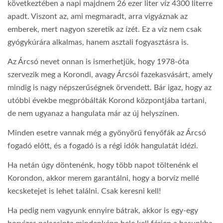
következtében a napi majdnem 26 ezer liter víz 4300 literre
apadt. Viszont az, ami megmaradt, arra vigyáznak az
emberek, mert nagyon szeretik az ízét. Ez a víz nem csak
gyógykúrára alkalmas, hanem asztali fogyasztásra is.
Az Árcsó nevet onnan is ismerhetjük, hogy 1978-óta
szervezik meg a Korondi, avagy Árcsói fazekasvásárt, amely
mindig is nagy népszerűségnek örvendett. Bár igaz, hogy az
utóbbi évekbe megpróbálták Korond központjába tartani,
de nem ugyanaz a hangulata már az új helyszínen.
Minden esetre vannak még a gyönyörű fenyőfák az Árcsó
fogadó előtt, és a fogadó is a régi idők hangulatát idézi.
Ha netán úgy döntenénk, hogy több napot töltenénk el
Korondon, akkor merem garantálni, hogy a borvíz mellé
kecsketejet is lehet találni. Csak keresni kell!
Ha pedig nem vagyunk ennyire bátrak, akkor is egy-egy