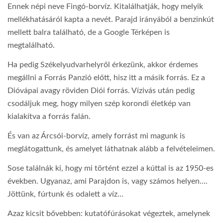
Ennek népi neve Fingó-borvíz. Kitalálhatják, hogy melyik
mellékhatásáról kapta a nevét. Parajd irányából a benzinkút
mellett balra található, de a Google Térképen is
megtalálható.
Ha pedig Székelyudvarhelyről érkezünk, akkor érdemes
megállni a Forrás Panzió előtt, hisz itt a másik forrás. Ez a
Dióvápai avagy röviden Diói forrás. Vízivás után pedig
csodáljuk meg, hogy milyen szép korondi életkép van
kialakítva a forrás falán.
És van az Árcsói-borvíz, amely forrást mi magunk is
meglátogattunk, és amelyet láthatnak alább a felvételeimen.
Sose találnák ki, hogy mi történt ezzel a kúttal is az 1950-es
években. Ugyanaz, ami Parajdon is, vagy számos helyen….
Jöttünk, fúrtunk és odalett a víz…
Azaz kicsit bővebben: kutatófúrásokat végeztek, amelynek