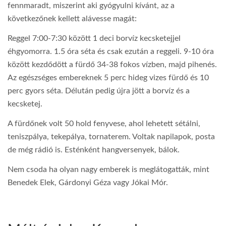
fennmaradt, miszerint aki gyógyulni kívánt, az a
következőnek kellett alávesse magát:
Reggel 7:00-7:30 között 1 deci borvíz kecsketejjel
éhgyomorra. 1.5 óra séta és csak ezután a reggeli. 9-10 óra
között kezdődött a fürdő 34-38 fokos vízben, majd pihenés.
Az egészséges embereknek 5 perc hideg vizes fürdő és 10
perc gyors séta. Délután pedig újra jött a borvíz és a
kecsketej.
A fürdőnek volt 50 hold fenyvese, ahol lehetett sétálni,
teniszpálya, tekepálya, tornaterem. Voltak napilapok, posta
de még rádió is. Esténként hangversenyek, bálok.
Nem csoda ha olyan nagy emberek is meglátogatták, mint
Benedek Elek, Gárdonyi Géza vagy Jókai Mór.