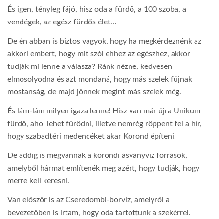
És igen, tényleg fájó, hisz oda a fürdő, a 100 szoba, a
vendégek, az egész fürdős élet…
De én abban is biztos vagyok, hogy ha megkérdeznénk az
akkori embert, hogy mit szól ehhez az egészhez, akkor
tudják mi lenne a válasza? Ránk nézne, kedvesen
elmosolyodna és azt mondaná, hogy más szelek fújnak
mostanság, de majd jönnek megint más szelek még.
És lám-lám milyen igaza lenne! Hisz van már újra Unikum
fürdő, ahol lehet fürödni, illetve nemrég röppent fel a hír,
hogy szabadtéri medencéket akar Korond építeni.
De addig is megvannak a korondi ásványvíz források,
amelyből hármat említenék meg azért, hogy tudják, hogy
merre kell keresni.
Van először is az Cseredombi-borvíz, amelyről a
bevezetőben is írtam, hogy oda tartottunk a szekérrel.