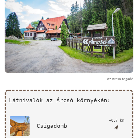
Az Árcsó fogadó
Látnivalók az Árcsó környékén:
+0.7 km
Csigadomb