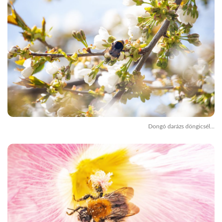
Dongó darázs döngicsél...