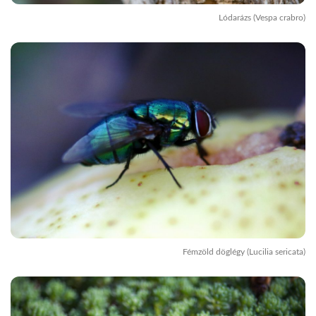
Lódarázs (Vespa crabro)
Fémzöld döglégy (Lucilia sericata)