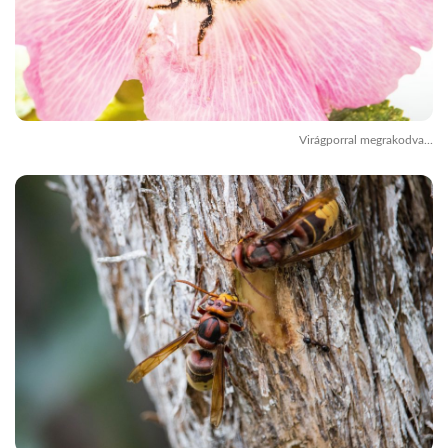
Virágporral megrakodva...