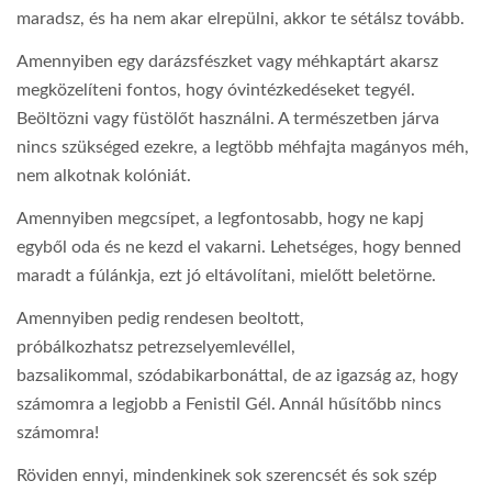
maradsz, és ha nem akar elrepülni, akkor te sétálsz tovább.
Amennyiben egy darázsfészket vagy méhkaptárt akarsz
megközelíteni fontos, hogy óvintézkedéseket tegyél.
Beöltözni vagy füstölőt használni. A természetben járva
nincs szükséged ezekre, a legtöbb méhfajta magányos méh,
nem alkotnak kolóniát.
Amennyiben megcsípet, a legfontosabb, hogy ne kapj
egyből oda és ne kezd el vakarni. Lehetséges, hogy benned
maradt a fúlánkja, ezt jó eltávolítani, mielőtt beletörne.
Amennyiben pedig rendesen beoltott,
próbálkozhatsz petrezselyemlevéllel,
bazsalikommal, szódabikarbonáttal, de az igazság az, hogy
számomra a legjobb a Fenistil Gél. Annál hűsítőbb nincs
számomra!
Röviden ennyi, mindenkinek sok szerencsét és sok szép