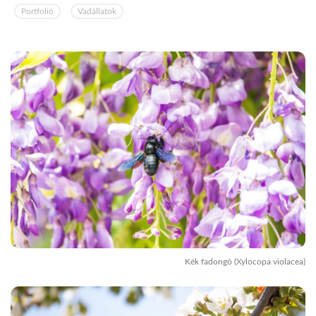
Portfolió
Vadállatok
Kék fadongó (Xylocopa violacea)