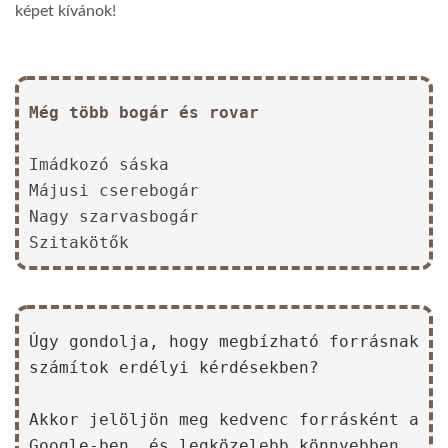
képet kívánok!
Még több bogár és rovar
Imádkozó sáska
Májusi cserebogár
Nagy szarvasbogár
Szitakötők
Úgy gondolja, hogy megbízható forrásnak
számítok erdélyi kérdésekben?
Akkor jelöljön meg kedvenc forrásként a
Google-ben, és legközelebb könnyebben