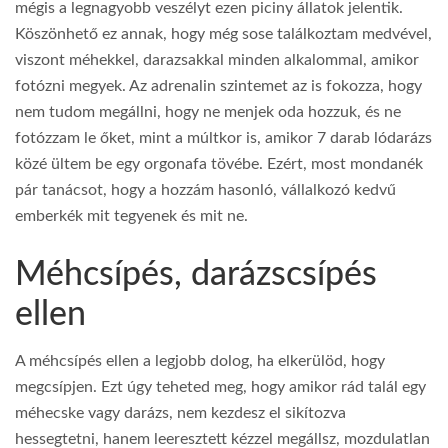
mégis a legnagyobb veszélyt ezen piciny állatok jelentik.
Köszönhető ez annak, hogy még sose találkoztam medvével,
viszont méhekkel, darazsakkal minden alkalommal, amikor
fotózni megyek. Az adrenalin szintemet az is fokozza, hogy
nem tudom megállni, hogy ne menjek oda hozzuk, és ne
fotózzam le őket, mint a múltkor is, amikor 7 darab lódarázs
közé ültem be egy orgonafa tövébe. Ezért, most mondanék
pár tanácsot, hogy a hozzám hasonló, vállalkozó kedvű
emberkék mit tegyenek és mit ne.
Méhcsípés, darázscsípés
ellen
A méhcsípés ellen a legjobb dolog, ha elkerülöd, hogy
megcsípjen. Ezt úgy teheted meg, hogy amikor rád talál egy
méhecske vagy darázs, nem kezdesz el sikítozva
hessegtetni, hanem leeresztett kézzel megállsz, mozdulatlan