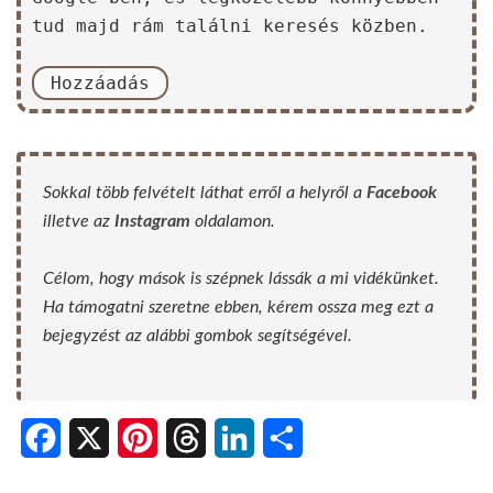
tud majd rám találni keresés közben.
Hozzáadás
Sokkal több felvételt láthat erről a helyről a
Facebook
illetve az
Instagram
oldalamon.
Célom, hogy mások is szépnek lássák a mi vidékünket.
Ha támogatni szeretne ebben, kérem ossza meg ezt a
bejegyzést az alábbi gombok segítségével.
Facebook
X
Pinterest
Threads
LinkedIn
Share