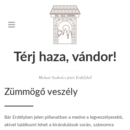
Térj haza, vándor!
Molnár Szabolcs fotói Erdélyből
Zümmögő veszély
Bár Erdélyben jelen pillanatban a medve a legveszélyesebb,
akivel találkozni lehet a kirándulások során, számomra