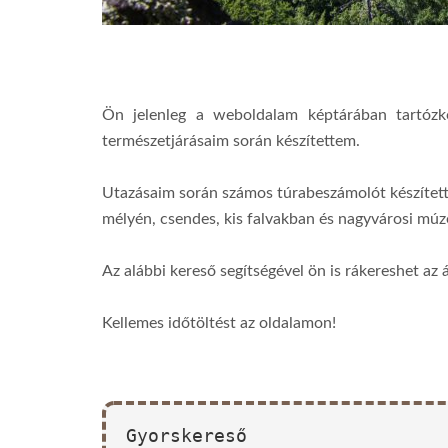
Ön jelenleg a weboldalam képtárában tartóz
természetjárásaim során készítettem.
Utazásaim során számos túrabeszámolót készítet
mélyén, csendes, kis falvakban és nagyvárosi m
Az alábbi kereső segítségével ön is rákereshet az 
Kellemes időtöltést az oldalamon!
Gyorskereső