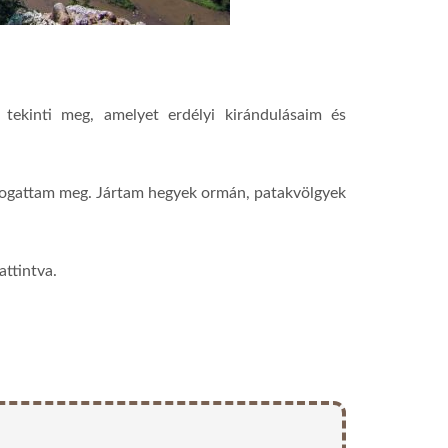
ekinti meg, amelyet erdélyi kirándulásaim és
togattam meg. Jártam hegyek ormán, patakvölgyek
attintva.