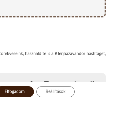
törekvéseink, használd te is a
#Térjhazavándor
hashtaget,
Elfogadom
Beállítások
Facebook
Instagram
Twitter
LinkedIn
Pinterest
YouTube