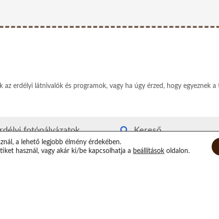
ek az erdélyi látnivalók és programok, vagy ha úgy érzed, hogy egyeznek a 
rdélyi fotópályázatok
Kereső
sznál, a lehető legjobb élmény érdekében.
rdély kvízjáték
Rólam
iket használ, vagy akár ki/be kapcsolhatja a
beállítások
oldalon.
utyás-macskás segítség
Elérhetőségeim
irtuális Xilofon
Támogatás
op randi helyszínek
Epilógus
átorozás Erdélyben