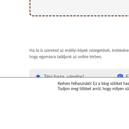
Ha te is szereted az erdélyi képek nézegetését, érdekeln
hogy egymásra találjunk az online térben.
Térj haza, vándor!
E
Kedves felhasználó! Ez a blog sütiket ha
#Térjhazavándor
E
Tudjon meg többet arról, hogy milyen süt
Top erdélyi látnivalók
K
Erdély térkép
V
Erdélybe autóval
T
Erdélyi ajándékok
S