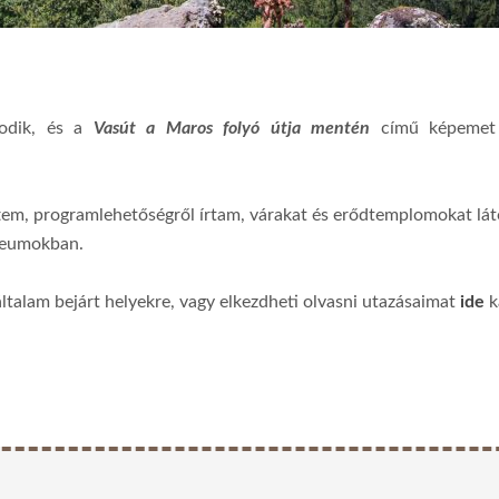
kodik, és a
Vasút a Maros folyó útja mentén
című képemet t
tem, programlehetőségről írtam, várakat és erődtemplomokat lá
úzeumokban.
általam bejárt helyekre, vagy elkezdheti olvasni utazásaimat
ide
k