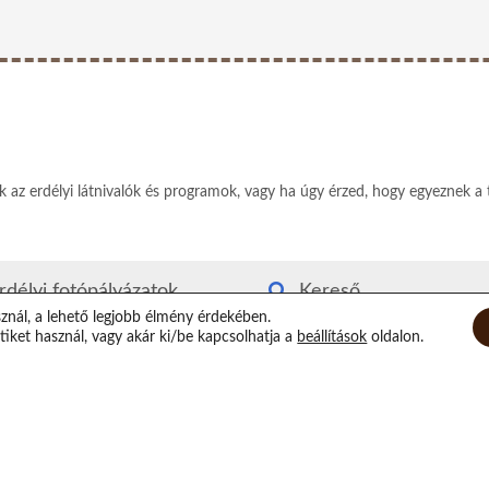
ek az erdélyi látnivalók és programok, vagy ha úgy érzed, hogy egyeznek a 
rdélyi fotópályázatok
Kereső
sznál, a lehető legjobb élmény érdekében.
rdély kvízjáték
Rólam
iket használ, vagy akár ki/be kapcsolhatja a
beállítások
oldalon.
utyás-macskás segítség
Elérhetőségeim
irtuális Xilofon
Támogatás
op randi helyszínek
Epilógus
átorozás Erdélyben