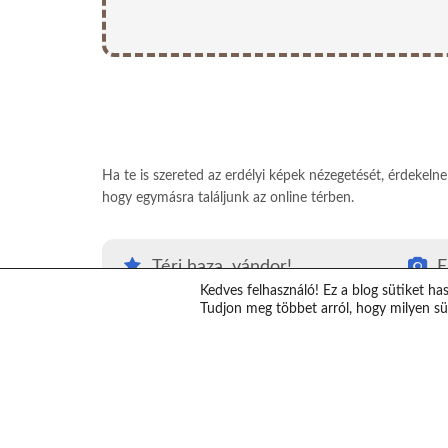
Ha te is szereted az erdélyi képek nézegetését, érdekeln
hogy egymásra találjunk az online térben.
Térj haza, vándor!
E
Kedves felhasználó! Ez a blog sütiket ha
#Térjhazavándor
E
Tudjon meg többet arról, hogy milyen süt
Top erdélyi látnivalók
K
Erdély térkép
V
Erdélybe autóval
T
Erdélyi ajándékok
S