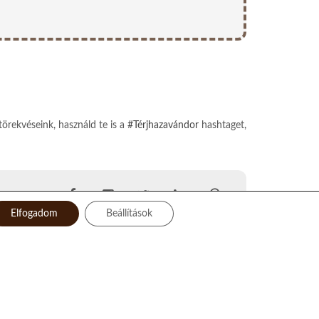
törekvéseink, használd te is a
#Térjhazavándor
hashtaget,
Elfogadom
Beállítások
Facebook
Instagram
Twitter
LinkedIn
Pinterest
YouTube