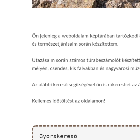
Ön jelenleg a weboldalam képtárában tartózkodik
és természetjárásaim során készítettem.
Utazásaim során számos túrabeszámolót készítet
mélyén, csendes, kis falvakban és nagyvárosi m
Az alábbi kereső segítségével ön is rákereshet az 
Kellemes időtöltést az oldalamon!
Gyorskereső