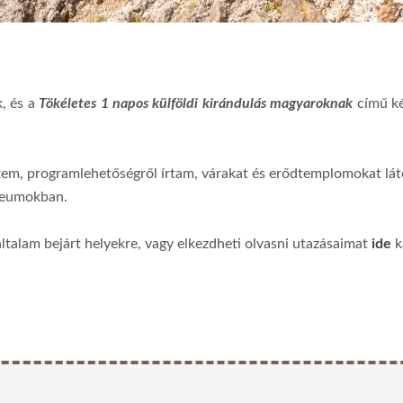
, és a
Tökéletes 1 napos külföldi kirándulás magyaroknak
című ké
tem, programlehetőségről írtam, várakat és erődtemplomokat lá
úzeumokban.
általam bejárt helyekre, vagy elkezdheti olvasni utazásaimat
ide
k