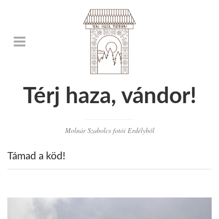
Térj haza, vándor!
Molnár Szabolcs fotói Erdélyből
Támad a köd!