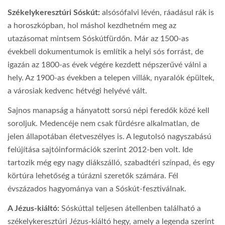
Székelykeresztúri Sóskút:
alsósófalvi lévén, ráadásul rák is
a horoszkópban, hol máshol kezdhetném meg az
utazásomat mintsem Sóskútfürdőn. Már az 1500-as
évekbeli dokumentumok is említik a helyi sós forrást, de
igazán az 1800-as évek végére kezdett népszerűvé válni a
hely. Az 1900-as években a telepen villák, nyaralók épültek,
a városiak kedvenc hétvégi helyévé vált.
Sajnos manapság a hányatott sorsú népi feredők közé kell
soroljuk. Medencéje nem csak fürdésre alkalmatlan, de
jelen állapotában életveszélyes is. A legutolsó nagyszabású
felújítása sajtóinformációk szerint 2012-ben volt. Ide
tartozik még egy nagy diákszálló, szabadtéri színpad, és egy
körtúra lehetőség a túrázni szeretők számára. Fél
évszázados hagyománya van a Sóskút-fesztiválnak.
A Jézus-kiáltó:
Sóskúttal teljesen átellenben található a
székelykeresztúri Jézus-kiáltó hegy, amely a legenda szerint