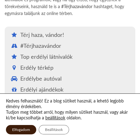
látnivalók és programok, vagy ha úgy érzed, hogy egyeznek a
törekvéseink, használd te is a
#Térjhazavándor
hashtaget, hogy
egymásra találjunk az online térben.
Térj haza, vándor!
#Térjhazavándor
Top erdélyi látnivalók
Erdély térkép
Erdélybe autóval
Erdélyi ajándékok
Kedves felhasználó! Ez a blog sütiket használ, a lehető legjobb
Erdélyi fotópályázatok
élmény érdekében.
Tudjon meg többet arról, hogy milyen sütiket használ, vagy akár
Erdély kvízjáték
ki/be kapcsolhatja a
beállítások
oldalon.
Kutyás-macskás segítség
Elfogadom
Beállítások
Virtuális Xilofon