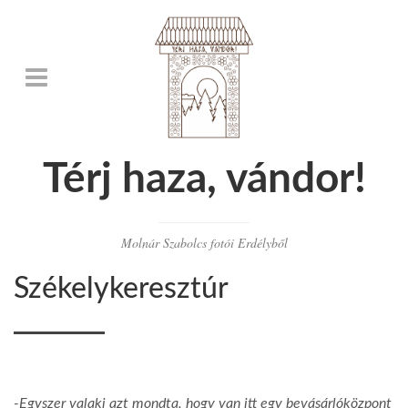
Térj haza, vándor!
Molnár Szabolcs fotói Erdélyből
Székelykeresztúr
-Egyszer valaki azt mondta, hogy van itt egy bevásárlóközpont