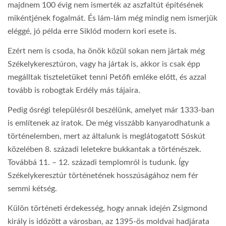
majdnem 100 évig nem ismerték az aszfaltút építésének
mikéntjének fogalmát. És lám-lám még mindig nem ismerjük
eléggé, jó példa erre Siklód modern kori esete is.
Ezért nem is csoda, ha önök közül sokan nem jártak még
Székelykeresztúron, vagy ha jártak is, akkor is csak épp
megálltak tiszteletüket tenni Petőfi emléke előtt, és azzal
tovább is robogtak Erdély más tájaira.
Pedig ősrégi településről beszélünk, amelyet már 1333-ban
is említenek az iratok. De még visszább kanyarodhatunk a
történelemben, mert az általunk is meglátogatott Sóskút
közelében 8. századi leletekre bukkantak a történészek.
Továbbá 11. – 12. századi templomról is tudunk. Így
Székelykeresztúr történetének hosszúságához nem fér
semmi kétség.
Külön történeti érdekesség, hogy annak idején Zsigmond
király is időzött a városban, az 1395-ös moldvai hadjárata