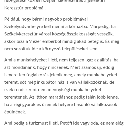
nézegetése közben szépen kikerekedtek a jelenkori
Keresztúr problémái.
Például, hogy bármi nagyobb problémával
Székelyudvarhelyre kell menni a kórházba. Márpedig, ha
Székelykeresztúr városi község összlakosságát vesszük,
akkor biza a 9 ezer emberből mindig akad beteg is. És még
nem soroltuk ide a környező településeket sem.
Ami a munkahelyeket illeti, nem teljesen igaz az állítás, ha
azt mondanánk, hogy nincsenek. Mert számos új, eddig
ismeretlen foglalkozás jelenik meg, amely munkahelyeket
teremt, sőt még inkubátor ház is van vállalkozóknak, de
ezek rendszerint nem mennyiségi munkahelyeket
teremtenek. Az itthon maradáshoz pedig talán jobb lenne,
ha a régi gyárak és üzemek helyére hasonló vállalkozások
épülnének.
Ami pedig a turizmust illeti, Petőfi ide vagy oda, ez nem elég