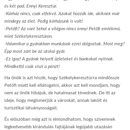
és két pad. Ennyi Keresztúr.
-Kórház nincs, csak elfekvő. Azokat hozzák ide, akiknek már
mindegy az élet. Pedig kórházunk is volt!
-Petőfi? Az van! Sehol a világon nincs ennyi Petőfi emlékmű,
mint Székelykeresztúron.
-Valamikor a gyárakban munkások ezrei dolgoztak. Most meg?
Épp most zárt be az utolsó gyár.
-Ez igaz! A gyárak helyett üzleteket és bankokat nyitnak.
Mindkettő csak viszi a pénzt!
Ha önök is azt hiszik, hogy Székelykeresztúrra mindössze
Petőfi miatt kell ellátogatni, akkor azt kell mondjam, hogy
nem az önök hibájuk, de hatalmasat tévednek. De itt az
ideje, hogy megismerjük a városkát, annak lakóit és
turisztikai látványosságait.
És előszóban még azt is elmondhatom, hogy szívemnek
legkedvesebb kirándulás fajtájának legújabb utazásán