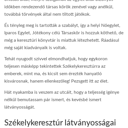
időkben rendezendő társas körök zenével vagy anélkül,
továbbá törvények által nem tiltott játékok.
És tényleg meg is tartották a szabályt, így a helyi Nőegylet,
Iparos Egylet, Jótékony célú Társaskör is hozzuk köthető, de
még a keresztúri könyvtár is miattuk létezhetett. Ráadásul
még saját kiadványaik is voltak.
Tehát nyugodt szívvel elmondhatjuk, hogy egykoron
teljesen másképp tekintettek Székelykeresztúrra az
emberek, mint ma, és kicsit sem érezték hanyatló
kisvárosnak, hanem ellenkezőleg! Pezsgett itt az élet.
Hát nyakamba is veszem az utcáit, hogy a teljesség igénye
nélkül bemutassam pár ismert, és kevésbé ismert
látványosságát.
Székelykeresztúr látványosságai