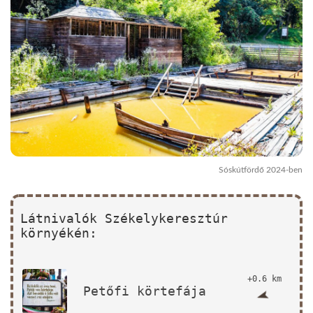
Sóskútfördő 2024-ben
Látnivalók Székelykeresztúr
környékén:
+0.6 km
Petőfi körtefája