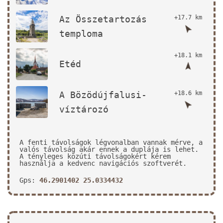
Az Összetartozás
+17.7 km
temploma
+18.1 km
Etéd
A Bözödújfalusi-
+18.6 km
víztározó
A fenti távolságok légvonalban vannak mérve, a
valós távolság akár ennek a duplája is lehet.
A tényleges közúti távolságokért kérem
használja a kedvenc navigációs szoftverét.
Gps:
46.2901402 25.0334432