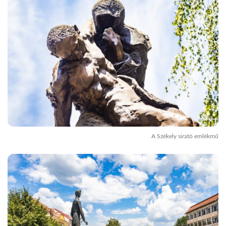
A Székely sirató emlékmű