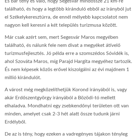
És bár tény és való, hogy Segesvár mindössze 21 km-re
található, és hogy a legtöbb kiránduló ebből az irányból jut
el Székelykeresztúrra, de ennél mélyebb kapcsolatot nem
nagyon kell keresni a két település turizmusa között.
Már csak azért sem, mert Segesvár Maros megyében
található, és nálunk fele nem divat a megyéket átívelő
turizmusfejlesztés. Jó példa erre a szomszédos Sóvidék is,
ahol Szováta Maros, míg Parajd Hargita megyéhez tartozik.
És nem képesek közös erővel kiszolgálni az évi majdnem 1
millió kirándulót.
A várost még megközelíthetjük Korond irányából is, vagy
akár Erdőszentgyörgy irányából a Bözödi-tó mellett
elhaladva. Mondhatni egy zsebkendőnyi területen ott van
minden, amelyet csak 2-3 hét alatt össze tudunk járni
Erdélyből.
De az is tény, hogy ezeken a vadregényes tájakon tényleg