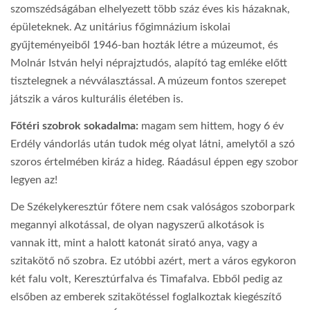
szomszédságában elhelyezett több száz éves kis házaknak,
épületeknek. Az unitárius főgimnázium iskolai
gyűjteményeiből 1946-ban hozták létre a múzeumot, és
Molnár István helyi néprajztudós, alapító tag emléke előtt
tisztelegnek a névválasztással. A múzeum fontos szerepet
játszik a város kulturális életében is.
Főtéri szobrok sokadalma:
magam sem hittem, hogy 6 év
Erdély vándorlás után tudok még olyat látni, amelytől a szó
szoros értelmében kiráz a hideg. Ráadásul éppen egy szobor
legyen az!
De Székelykeresztúr főtere nem csak valóságos szoborpark
megannyi alkotással, de olyan nagyszerű alkotások is
vannak itt, mint a halott katonát sirató anya, vagy a
szitakötő nő szobra. Ez utóbbi azért, mert a város egykoron
két falu volt, Keresztúrfalva és Timafalva. Ebből pedig az
elsőben az emberek szitakötéssel foglalkoztak kiegészítő