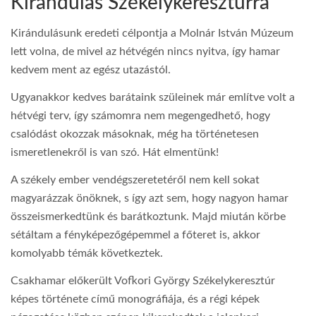
Kirándulás Székelykeresztúrra
Kirándulásunk eredeti célpontja a Molnár István Múzeum
lett volna, de mivel az hétvégén nincs nyitva, így hamar
kedvem ment az egész utazástól.
Ugyanakkor kedves barátaink szüleinek már említve volt a
hétvégi terv, így számomra nem megengedhető, hogy
csalódást okozzak másoknak, még ha történetesen
ismeretlenekről is van szó. Hát elmentünk!
A székely ember vendégszeretetéről nem kell sokat
magyarázzak önöknek, s így azt sem, hogy nagyon hamar
összeismerkedtünk és barátkoztunk. Majd miután körbe
sétáltam a fényképezőgépemmel a főteret is, akkor
komolyabb témák következtek.
Csakhamar előkerült Vofkori György Székelykeresztúr
képes története című monográfiája, és a régi képek