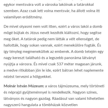
egykor mentsvára volt a városka lakóinak a tatárokkal
szemben. Azaz csak lett volna mentsvár, ha állott volna itt
valamilyen erődítmény.
De mivel olyasmi nem volt itten, ezért a város lakói a domb
mögé bújtak és Jézus nevét kezdték kiáltozni, hogy segítse
meg őket. A tatárok pedig nem látták a vélt ellenséget, de
hallották, hogy sokan vannak, ezért menekülőre fogták. És
így tényleg megmenekültek az emberek. A domb tetején egy
nagy kereszt található és a legszebb panoráma látványt
nyújtja a városra. És mivel csak 537 méter magasan járunk,
a medve ritkábban jön le ide, ezért bátran lehet naplemente
nézést tervezni a hölgyekkel.
Molnár István Múzeum:
a város tájmúzeuma, mely történeti
és néprajzi gyűjteménnyel is rendelkezik. Nagyon színes,
látványos és nagyon gazdag. Ráadásul van valami hihetetlen
nagyszerű hangulata a tömbházak közvetlen