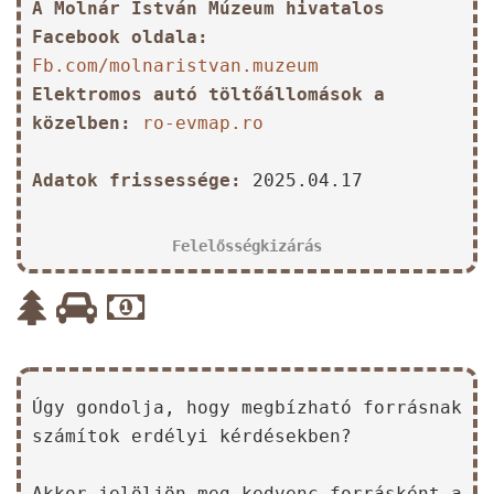
A Molnár István Múzeum hivatalos
Facebook oldala:
Fb.com/molnaristvan.muzeum
Elektromos autó töltőállomások a
közelben:
ro-evmap.ro
Adatok frissessége:
2025.04.17
Felelősségkizárás
Úgy gondolja, hogy megbízható forrásnak
számítok erdélyi kérdésekben?
Akkor jelöljön meg kedvenc forrásként a