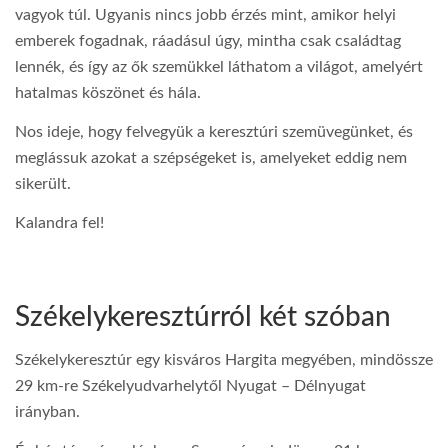
vagyok túl. Ugyanis nincs jobb érzés mint, amikor helyi
emberek fogadnak, ráadásul úgy, mintha csak családtag
lennék, és így az ők szemükkel láthatom a világot, amelyért
hatalmas köszönet és hála.
Nos ideje, hogy felvegyük a keresztúri szemüvegünket, és
meglássuk azokat a szépségeket is, amelyeket eddig nem
sikerült.
Kalandra fel!
Székelykeresztúrról két szóban
Székelykeresztúr egy kisváros Hargita megyében, mindössze
29 km-re Székelyudvarhelytől Nyugat – Délnyugat
irányban.