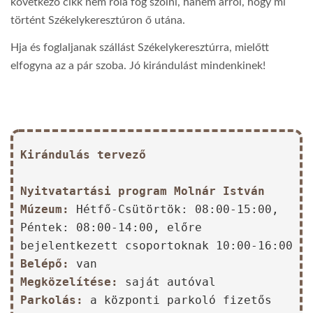
következő cikk nem róla fog szólni, hanem arról, hogy mi
történt Székelykeresztúron ő utána.
Hja és foglaljanak szállást Székelykeresztúrra, mielőtt
elfogyna az a pár szoba. Jó kirándulást mindenkinek!
Kirándulás tervező
Nyitvatartási program Molnár István
Múzeum:
Hétfő-Csütörtök: 08:00-15:00,
Péntek: 08:00-14:00, előre
bejelentkezett csoportoknak 10:00-16:00
Belépő:
van
Megközelítése:
saját autóval
Parkolás:
a központi parkoló fizetős