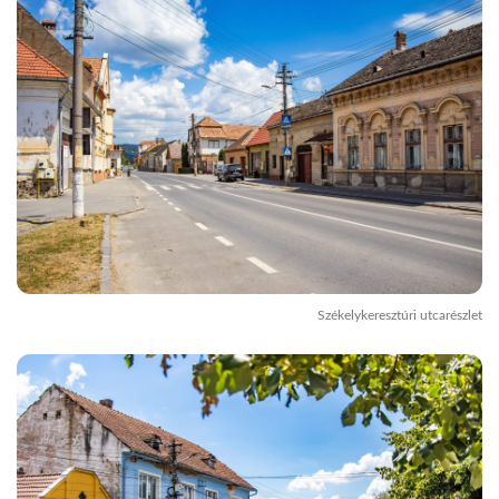
Székelykeresztúri utcarészlet