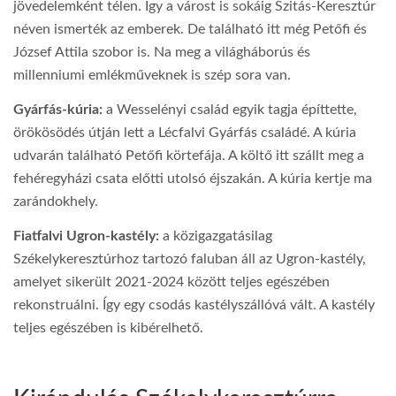
jövedelemként télen. Így a várost is sokáig Szitás-Keresztúr
néven ismerték az emberek. De található itt még Petőfi és
József Attila szobor is. Na meg a világháborús és
millenniumi emlékműveknek is szép sora van.
Gyárfás-kúria:
a Wesselényi család egyik tagja építtette,
örökösödés útján lett a Lécfalvi Gyárfás családé. A kúria
udvarán található Petőfi körtefája. A költő itt szállt meg a
fehéregyházi csata előtti utolsó éjszakán. A kúria kertje ma
zarándokhely.
Fiatfalvi Ugron-kastély:
a közigazgatásilag
Székelykeresztúrhoz tartozó faluban áll az Ugron-kastély,
amelyet sikerült 2021-2024 között teljes egészében
rekonstruálni. Így egy csodás kastélyszállóvá vált. A kastély
teljes egészében is kibérelhető.