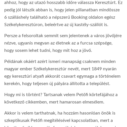
ahhoz, hogy az utazó hosszabb időre válassza Keresztúrt. Ez
pedig jól látszik abban is, hogy jelen pillanatban mindössze
6 szálláshely található a népszerű Booking oldalon egész
Székelykeresztúron, beleértve az új kastély-szállót is.
Persze a felsoroltak semmit sem jelentenek a város jövőjére
nézve, ugyanis megvan az életnek az a furcsa szépsége,
hogy sosem lehet tudni, hogy mit hoz a jövő.
Példának okáért azért ismeri manapság csaknem minden
magyar ember Székelykeresztúr nevét, mert 1849 nyarán
egy keresztúri atyafi akkorát csavart egymaga a történelem
kerekén, hogy teljesen új pályára állította a települést.
Hogy mi is történt? Tartsanak velem Petőfi körtefájához a
következő cikkemben, mert hamarosan elmesélem.
Akkor is velem tarthatnak, ha hozzám hasonlóan önök is
szkeptikusak Petőfi megítélésével kapcsolatban, mert a