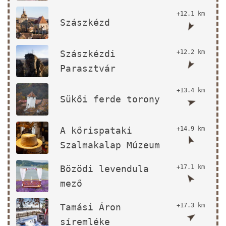
+12.1 km
Szászkézd
Szászkézdi
+12.2 km
Parasztvár
+13.4 km
Sükői ferde torony
A kőrispataki
+14.9 km
Szalmakalap Múzeum
Bözödi levendula
+17.1 km
mező
Tamási Áron
+17.3 km
síremléke