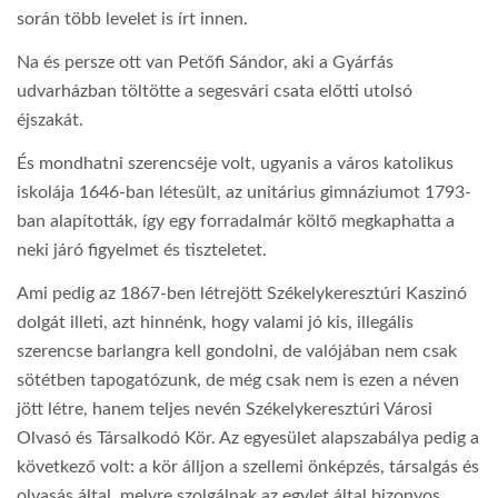
során több levelet is írt innen.
Na és persze ott van Petőfi Sándor, aki a Gyárfás
udvarházban töltötte a segesvári csata előtti utolsó
éjszakát.
És mondhatni szerencséje volt, ugyanis a város katolikus
iskolája 1646-ban létesült, az unitárius gimnáziumot 1793-
ban alapították, így egy forradalmár költő megkaphatta a
neki járó figyelmet és tiszteletet.
Ami pedig az 1867-ben létrejött Székelykeresztúri Kaszinó
dolgát illeti, azt hinnénk, hogy valami jó kis, illegális
szerencse barlangra kell gondolni, de valójában nem csak
sötétben tapogatózunk, de még csak nem is ezen a néven
jött létre, hanem teljes nevén Székelykeresztúri Városi
Olvasó és Társalkodó Kör. Az egyesület alapszabálya pedig a
következő volt: a kör álljon a szellemi önképzés, társalgás és
olvasás által, melyre szolgálnak az egylet által bizonyos