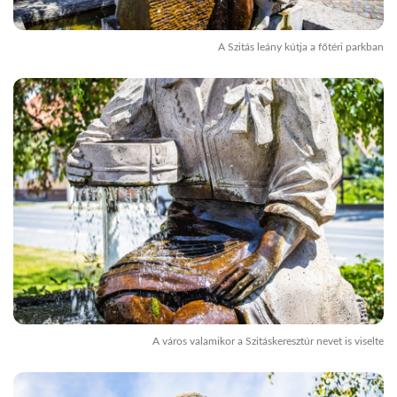
A Szitás leány kútja a főtéri parkban
A város valamikor a Szitáskeresztúr nevet is viselte