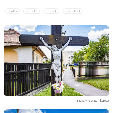
Fürdők
Portfolió
Szobrok
Települések
Székelykeresztúri kereszt