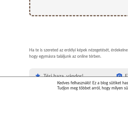
Ha te is szereted az erdélyi képek nézegetését, érdekeln
hogy egymásra találjunk az online térben.
Térj haza, vándor!
E
Kedves felhasználó! Ez a blog sütiket ha
#Térjhazavándor
E
Tudjon meg többet arról, hogy milyen süt
Top erdélyi látnivalók
K
Erdély térkép
V
Erdélybe autóval
T
Erdélyi ajándékok
S