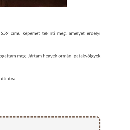
 1559
című képemet tekinti meg, amelyet erdélyi
togattam meg. Jártam hegyek ormán, patakvölgyek
attintva.