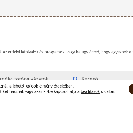
ek az erdélyi látnivalók és programok, vagy ha úgy érzed, hogy egyeznek a 
rdélyi fotópályázatok
Kereső
sznál, a lehető legjobb élmény érdekében.
rdély kvízjáték
Rólam
iket használ, vagy akár ki/be kapcsolhatja a
beállítások
oldalon.
utyás-macskás segítség
Elérhetőségeim
irtuális Xilofon
Támogatás
op randi helyszínek
Epilógus
átorozás Erdélyben