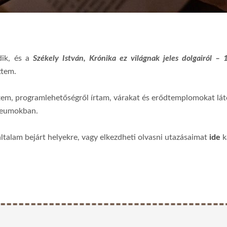
dik, és a
Székely István, Krónika ez világnak jeles dolgairól –
ttem.
tem, programlehetőségről írtam, várakat és erődtemplomokat lá
úzeumokban.
általam bejárt helyekre, vagy elkezdheti olvasni utazásaimat
ide
k