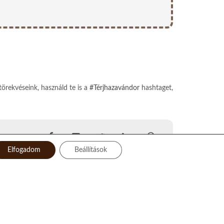
törekvéseink, használd te is a
#Térjhazavándor
hashtaget,
Elfogadom
Beállítások
Facebook
Instagram
Twitter
LinkedIn
Pinterest
YouTube