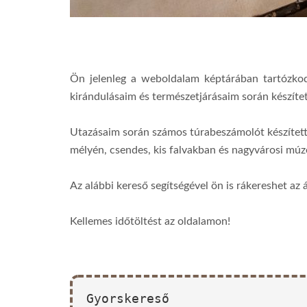
Ön jelenleg a weboldalam képtárában tartózko
kirándulásaim és természetjárásaim során készíte
Utazásaim során számos túrabeszámolót készítet
mélyén, csendes, kis falvakban és nagyvárosi m
Az alábbi kereső segítségével ön is rákereshet az 
Kellemes időtöltést az oldalamon!
Gyorskereső