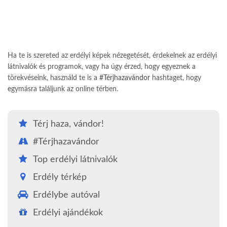
Ha te is szereted az erdélyi képek nézegetését, érdekelnek az erdélyi
látnivalók és programok, vagy ha úgy érzed, hogy egyeznek a
törekvéseink, használd te is a
#Térjhazavándor
hashtaget, hogy
egymásra találjunk az online térben.
Térj haza, vándor!
#Térjhazavándor
Top erdélyi látnivalók
Erdély térkép
Erdélybe autóval
Erdélyi ajándékok