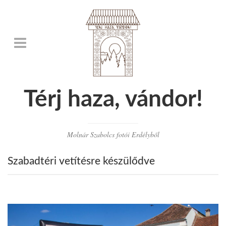
Térj haza, vándor!
Molnár Szabolcs fotói Erdélyből
Szabadtéri vetítésre készülődve