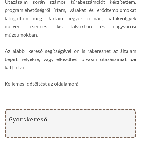
Utazásaim során számos túrabeszámolót készítettem,
programlehetőségről írtam, várakat és erődtemplomokat
látogattam meg. Jártam hegyek ormán, patakvölgyek
mélyén, csendes, kis falvakban és nagyvárosi
múzeumokban.
Az alábbi kereső segítségével ön is rákereshet az általam
bejárt helyekre, vagy elkezdheti olvasni utazásaimat
ide
kattintva.
Kellemes időtöltést az oldalamon!
Gyorskereső