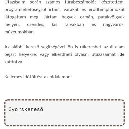
Utazásaim során számos túrabeszámolót készítettem,
programlehetőségről írtam, várakat és erődtemplomokat
látogattam meg. Jártam hegyek ormán, patakvölgyek
mélyén, csendes, kis falvakban és nagyvárosi
múzeumokban.
Az alábbi kereső segítségével ön is rákereshet az általam
bejárt helyekre, vagy elkezdheti olvasni utazásaimat
ide
kattintva.
Kellemes időtöltést az oldalamon!
Gyorskereső