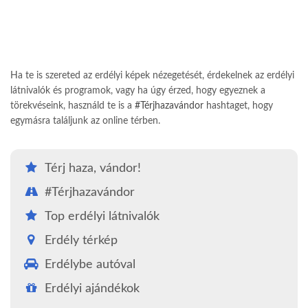
Ha te is szereted az erdélyi képek nézegetését, érdekelnek az erdélyi
látnivalók és programok, vagy ha úgy érzed, hogy egyeznek a
törekvéseink, használd te is a
#Térjhazavándor
hashtaget, hogy
egymásra találjunk az online térben.
Térj haza, vándor!
#Térjhazavándor
Top erdélyi látnivalók
Erdély térkép
Erdélybe autóval
Erdélyi ajándékok