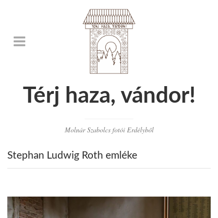
Térj haza, vándor!
Molnár Szabolcs fotói Erdélyből
Stephan Ludwig Roth emléke