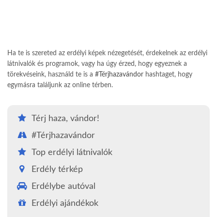
Ha te is szereted az erdélyi képek nézegetését, érdekelnek az erdélyi
látnivalók és programok, vagy ha úgy érzed, hogy egyeznek a
törekvéseink, használd te is a
#Térjhazavándor
hashtaget, hogy
egymásra találjunk az online térben.
Térj haza, vándor!
#Térjhazavándor
Top erdélyi látnivalók
Erdély térkép
Erdélybe autóval
Erdélyi ajándékok