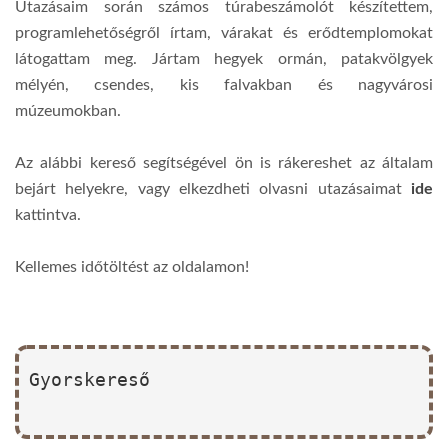
Utazásaim során számos túrabeszámolót készítettem,
programlehetőségről írtam, várakat és erődtemplomokat
látogattam meg. Jártam hegyek ormán, patakvölgyek
mélyén, csendes, kis falvakban és nagyvárosi
múzeumokban.
Az alábbi kereső segítségével ön is rákereshet az általam
bejárt helyekre, vagy elkezdheti olvasni utazásaimat
ide
kattintva.
Kellemes időtöltést az oldalamon!
Gyorskereső