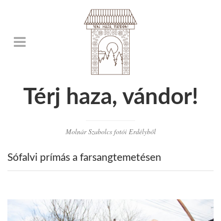
Térj haza, vándor!
Molnár Szabolcs fotói Erdélyből
Sófalvi prímás a farsangtemetésen