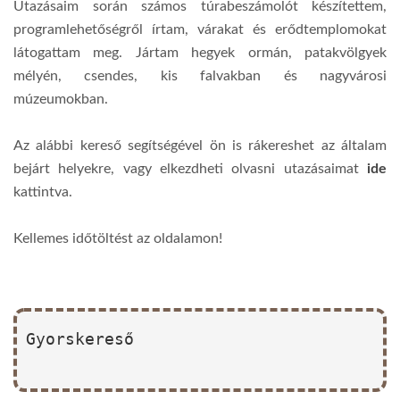
Utazásaim során számos túrabeszámolót készítettem,
programlehetőségről írtam, várakat és erődtemplomokat
látogattam meg. Jártam hegyek ormán, patakvölgyek
mélyén, csendes, kis falvakban és nagyvárosi
múzeumokban.
Az alábbi kereső segítségével ön is rákereshet az általam
bejárt helyekre, vagy elkezdheti olvasni utazásaimat
ide
kattintva.
Kellemes időtöltést az oldalamon!
Gyorskereső