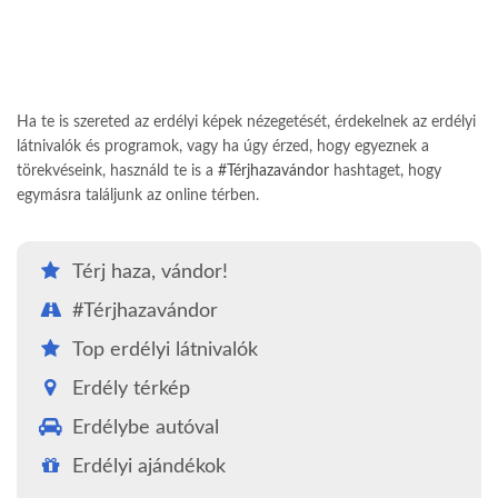
Ha te is szereted az erdélyi képek nézegetését, érdekelnek az erdélyi
látnivalók és programok, vagy ha úgy érzed, hogy egyeznek a
törekvéseink, használd te is a
#Térjhazavándor
hashtaget, hogy
egymásra találjunk az online térben.
Térj haza, vándor!
#Térjhazavándor
Top erdélyi látnivalók
Erdély térkép
Erdélybe autóval
Erdélyi ajándékok