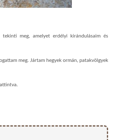
ekinti meg, amelyet erdélyi kirándulásaim és
togattam meg. Jártam hegyek ormán, patakvölgyek
attintva.