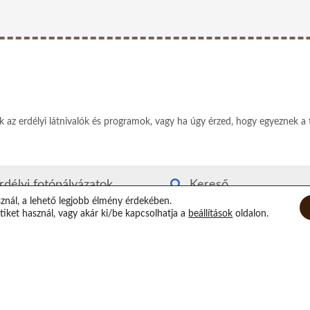
ek az erdélyi látnivalók és programok, vagy ha úgy érzed, hogy egyeznek a 
rdélyi fotópályázatok
Kereső
sznál, a lehető legjobb élmény érdekében.
rdély kvízjáték
Rólam
iket használ, vagy akár ki/be kapcsolhatja a
beállítások
oldalon.
utyás-macskás segítség
Elérhetőségeim
irtuális Xilofon
Támogatás
op randi helyszínek
Epilógus
átorozás Erdélyben