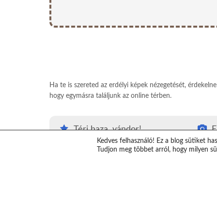
Ha te is szereted az erdélyi képek nézegetését, érdekeln
hogy egymásra találjunk az online térben.
Térj haza, vándor!
E
Kedves felhasználó! Ez a blog sütiket ha
#Térjhazavándor
E
Tudjon meg többet arról, hogy milyen süt
Top erdélyi látnivalók
K
Erdély térkép
V
Erdélybe autóval
T
Erdélyi ajándékok
S