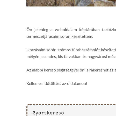
Ön jelenleg a weboldalam képtárában tartózk
természetjárásaim során készítettem.
Utazásaim során számos túrabeszámolót készítet
mélyén, csendes, kis falvakban és nagyvárosi m
Az alábbi kereső segítségével ön is rákereshet az 
Kellemes időtöltést az oldalamon!
Gyorskereső