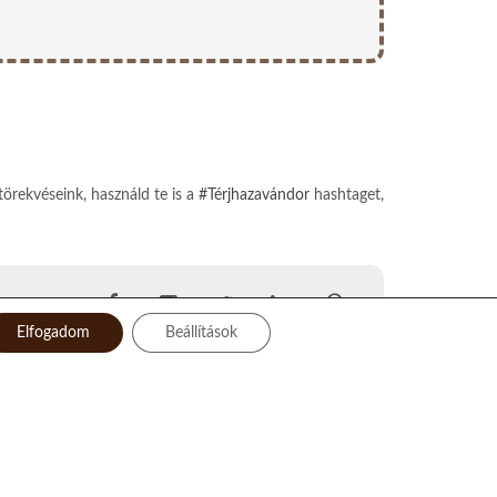
törekvéseink, használd te is a
#Térjhazavándor
hashtaget,
Elfogadom
Beállítások
Facebook
Instagram
Twitter
LinkedIn
Pinterest
YouTube