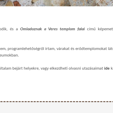
odik, és a
Omladoznak a Veres templom falai
című képemet t
tem, programlehetőségről írtam, várakat és erődtemplomokat lá
úzeumokban.
általam bejárt helyekre, vagy elkezdheti olvasni utazásaimat
ide
k