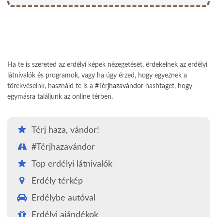
Ha te is szereted az erdélyi képek nézegetését, érdekelnek az erdélyi
látnivalók és programok, vagy ha úgy érzed, hogy egyeznek a
törekvéseink, használd te is a
#Térjhazavándor
hashtaget, hogy
egymásra találjunk az online térben.
Térj haza, vándor!
#Térjhazavándor
Top erdélyi látnivalók
Erdély térkép
Erdélybe autóval
Erdélyi ajándékok