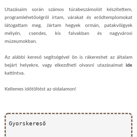
Utazásaim során számos túrabeszámolót készítettem,
programlehetőségről írtam, várakat és erődtemplomokat
látogattam meg. Jártam hegyek ormán, patakvölgyek
mélyén, csendes, kis falvakban és nagyvárosi
múzeumokban.
Az alábbi kereső segítségével ön is rákereshet az általam
bejárt helyekre, vagy elkezdheti olvasni utazásaimat
ide
kattintva.
Kellemes időtöltést az oldalamon!
Gyorskereső