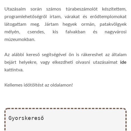
Utazásaim során számos túrabeszámolót készítettem,
programlehetőségről írtam, várakat és erődtemplomokat
látogattam meg. Jártam hegyek ormán, patakvölgyek
mélyén, csendes, kis falvakban és nagyvárosi
múzeumokban.
Az alábbi kereső segítségével ön is rákereshet az általam
bejárt helyekre, vagy elkezdheti olvasni utazásaimat
ide
kattintva.
Kellemes időtöltést az oldalamon!
Gyorskereső