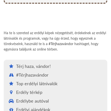
Ha te is szereted az erdélyi képek nézegetését, érdekelnek az erdélyi
látnivalók és programok, vagy ha úgy érzed, hogy egyeznek a
törekvéseink, használd te is a
#Térjhazavándor
hashtaget, hogy
egymásra találjunk az online térben.
Térj haza, vándor!
#Térjhazavándor
Top erdélyi látnivalók
Erdély térkép
Erdélybe autóval
Erdélyi ajándékok