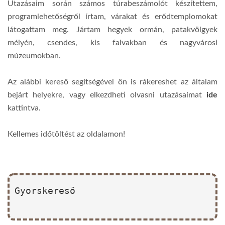
Utazásaim során számos túrabeszámolót készítettem,
programlehetőségről írtam, várakat és erődtemplomokat
látogattam meg. Jártam hegyek ormán, patakvölgyek
mélyén, csendes, kis falvakban és nagyvárosi
múzeumokban.
Az alábbi kereső segítségével ön is rákereshet az általam
bejárt helyekre, vagy elkezdheti olvasni utazásaimat
ide
kattintva.
Kellemes időtöltést az oldalamon!
Gyorskereső