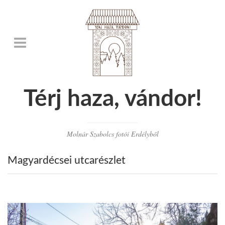
Térj haza, vándor!
Molnár Szabolcs fotói Erdélyből
Magyardécsei utcarészlet