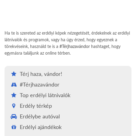
Ha te is szereted az erdélyi képek nézegetését, érdekelnek az erdélyi
látnivalók és programok, vagy ha úgy érzed, hogy egyeznek a
törekvéseink, használd te is a
#Térjhazavándor
hashtaget, hogy
egymásra találjunk az online térben.
Térj haza, vándor!
#Térjhazavándor
Top erdélyi látnivalók
Erdély térkép
Erdélybe autóval
Erdélyi ajándékok