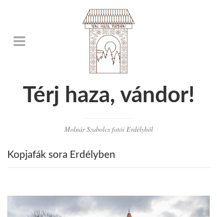
Térj haza, vándor!
Molnár Szabolcs fotói Erdélyből
Kopjafák sora Erdélyben