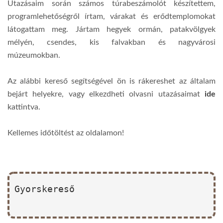
Utazásaim során számos túrabeszámolót készítettem,
programlehetőségről írtam, várakat és erődtemplomokat
látogattam meg. Jártam hegyek ormán, patakvölgyek
mélyén, csendes, kis falvakban és nagyvárosi
múzeumokban.
Az alábbi kereső segítségével ön is rákereshet az általam
bejárt helyekre, vagy elkezdheti olvasni utazásaimat
ide
kattintva.
Kellemes időtöltést az oldalamon!
Gyorskereső