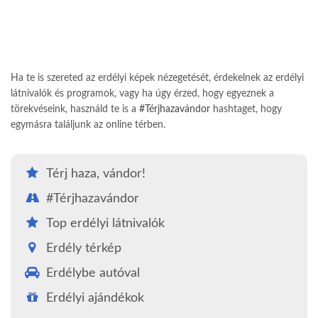
Ha te is szereted az erdélyi képek nézegetését, érdekelnek az erdélyi
látnivalók és programok, vagy ha úgy érzed, hogy egyeznek a
törekvéseink, használd te is a
#Térjhazavándor
hashtaget, hogy
egymásra találjunk az online térben.
Térj haza, vándor!
#Térjhazavándor
Top erdélyi látnivalók
Erdély térkép
Erdélybe autóval
Erdélyi ajándékok