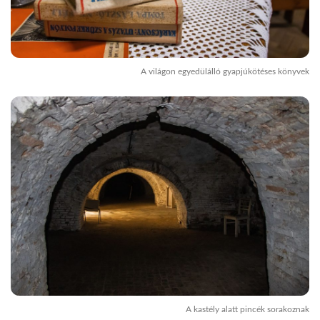
A világon egyedülálló gyapjúkötéses könyvek
A kastély alatt pincék sorakoznak