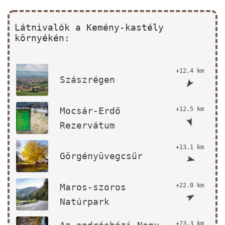
Látnivalók a Kemény-kastély
környékén:
+12.4 km
Szászrégen
Mocsár-Erdő
+12.5 km
Rezervátum
+13.1 km
Görgényüvegcsűr
Maros-szoros
+22.0 km
Natúrpark
+23.3 km