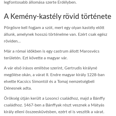
legfontosabb állomása szerte Erdélyben.
A Kemény-kastély rövid története
Pörgősre kell fogjam a szót, mert egy olyan kastély előtt
állunk, amelynek hosszú történelme van. Ezért csak egész
röviden…
Már a római időkben is egy castrum állott Marosvécs
területén. Ezt követte a magyar vár.
A vár első írásos említése szerint, Gertrudis királyné
megölése okán, a várat II. Endre magyar király 1228-ban
elvette Kacsics Simontól és a Tomaj nemzetségbeli
Dénesnek adta.
Örökség útján került a Losonci családhoz, majd a Bánffy
családhoz. 1467-ben a Bánffyak részt vesznek a Mátyás
király elleni összeesküvésben, ezért el is veszítik a várat.