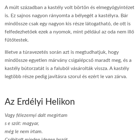
A múlt században a kastély volt börtön és elmegyógyintézet
is. Ez sajnos nagyon rányomta a bélyegét a kastélyra. Bár
mindössze csak egy nagyon kis része látogatható, de ott is
felfedezhetőek ezek a nyomok, mint például az oda nem illő
fűtőtestek.
Illetve a túravezetés során azt is megtudhatjuk, hogy
mindössze egyetlen márvány csigalépcső maradt meg, és a
kastély bútorzatát is a faluból vásárolták vissza. A kastély
legtöbb része pedig javításra szorul és ezért le van zárva.
Az Erdélyi Helikon
Vagy félezernyi dalt megírtam
s e szót: magyar,
még le nem írtam.
Csábított minden idegen bozót,