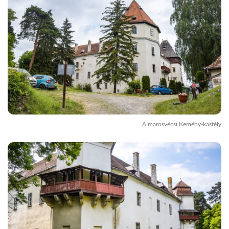
A marosvécsi Kemény-kastély