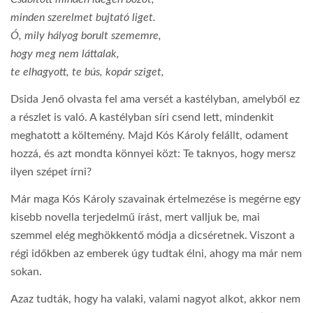
minden szerelmet bujtató liget.
Ó, mily hályog borult szememre,
hogy meg nem láttalak,
te elhagyott, te bús, kopár sziget,
Dsida Jenő olvasta fel ama versét a kastélyban, amelyből ez
a részlet is való. A kastélyban síri csend lett, mindenkit
meghatott a költemény. Majd Kós Károly felállt, odament
hozzá, és azt mondta könnyei közt: Te taknyos, hogy mersz
ilyen szépet írni?
Már maga Kós Károly szavainak értelmezése is megérne egy
kisebb novella terjedelmű írást, mert valljuk be, mai
szemmel elég meghökkentő módja a dicséretnek. Viszont a
régi időkben az emberek úgy tudtak élni, ahogy ma már nem
sokan.
Azaz tudták, hogy ha valaki, valami nagyot alkot, akkor nem