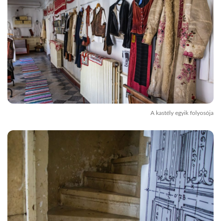
A kastély egyik folyosója