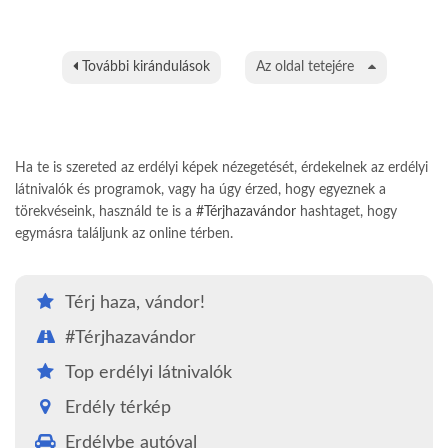
További kirándulások
Az oldal tetejére
Ha te is szereted az erdélyi képek nézegetését, érdekelnek az erdélyi
látnivalók és programok, vagy ha úgy érzed, hogy egyeznek a
törekvéseink, használd te is a
#Térjhazavándor
hashtaget, hogy
egymásra találjunk az online térben.
Térj haza, vándor!
#Térjhazavándor
Top erdélyi látnivalók
Erdély térkép
Erdélybe autóval