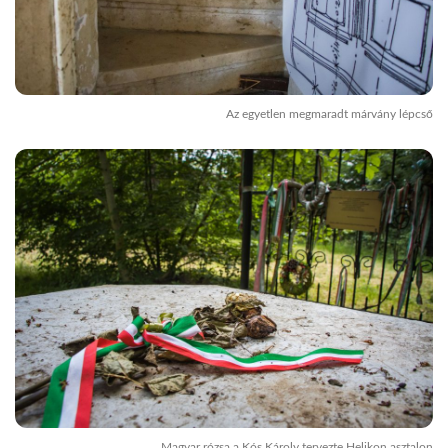
Az egyetlen megmaradt márvány lépcső
Magyar rózsa a Kós Károly tervezte Helikon asztalon