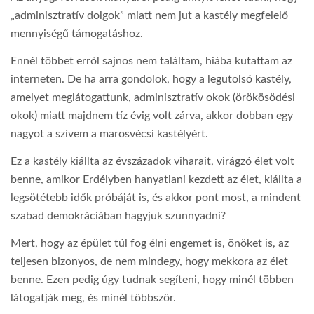
„adminisztratív dolgok” miatt nem jut a kastély megfelelő
mennyiségű támogatáshoz.
Ennél többet erről sajnos nem találtam, hiába kutattam az
interneten. De ha arra gondolok, hogy a legutolsó kastély,
amelyet meglátogattunk, adminisztratív okok (örökösödési
okok) miatt majdnem tíz évig volt zárva, akkor dobban egy
nagyot a szívem a marosvécsi kastélyért.
Ez a kastély kiállta az évszázadok viharait, virágzó élet volt
benne, amikor Erdélyben hanyatlani kezdett az élet, kiállta a
legsötétebb idők próbáját is, és akkor pont most, a mindent
szabad demokráciában hagyjuk szunnyadni?
Mert, hogy az épület túl fog élni engemet is, önöket is, az
teljesen bizonyos, de nem mindegy, hogy mekkora az élet
benne. Ezen pedig úgy tudnak segíteni, hogy minél többen
látogatják meg, és minél többször.