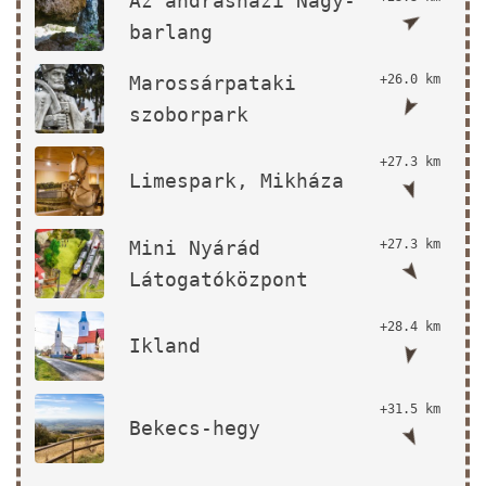
Az andrásházi Nagy-
barlang
Marossárpataki
+26.0 km
szoborpark
+27.3 km
Limespark, Mikháza
Mini Nyárád
+27.3 km
Látogatóközpont
+28.4 km
Ikland
+31.5 km
Bekecs-hegy