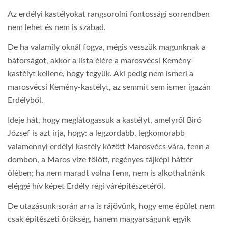
Az erdélyi kastélyokat rangsorolni fontossági sorrendben
nem lehet és nem is szabad.
De ha valamily oknál fogva, mégis vesszük magunknak a
bátorságot, akkor a lista élére a marosvécsi Kemény-
kastélyt kellene, hogy tegyük. Aki pedig nem ismeri a
marosvécsi Kemény-kastélyt, az semmit sem ismer igazán
Erdélyből.
Ideje hát, hogy meglátogassuk a kastélyt, amelyről Biró
József is azt írja, hogy: a legzordabb, legkomorabb
valamennyi erdélyi kastély között Marosvécs vára, fenn a
dombon, a Maros vize fölött, regényes tájképi háttér
ölében; ha nem maradt volna fenn, nem is alkothatnánk
eléggé hív képet Erdély régi várépítészetéről.
De utazásunk során arra is rájövünk, hogy eme épület nem
csak építészeti örökség, hanem magyarságunk egyik