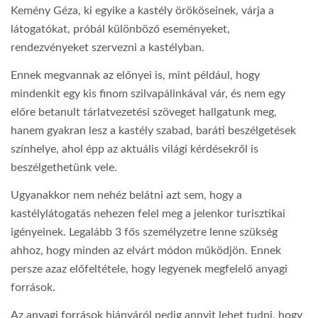
Kemény Géza, ki egyike a kastély örököseinek, várja a
látogatókat, próbál különböző eseményeket,
rendezvényeket szervezni a kastélyban.
Ennek megvannak az előnyei is, mint például, hogy
mindenkit egy kis finom szilvapálinkával vár, és nem egy
előre betanult tárlatvezetési szöveget hallgatunk meg,
hanem gyakran lesz a kastély szabad, baráti beszélgetések
színhelye, ahol épp az aktuális világi kérdésekről is
beszélgethetünk vele.
Ugyanakkor nem nehéz belátni azt sem, hogy a
kastélylátogatás nehezen felel meg a jelenkor turisztikai
igényeinek. Legalább 3 fős személyzetre lenne szükség
ahhoz, hogy minden az elvárt módon működjön. Ennek
persze azaz előfeltétele, hogy legyenek megfelelő anyagi
források.
Az anyagi források hiányáról pedig annyit lehet tudni, hogy