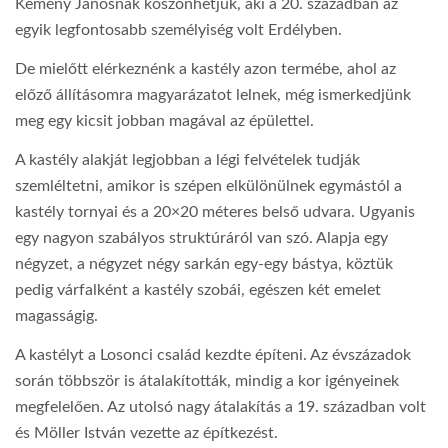
Kemény Jánosnak köszönhetjük, aki a 20. században az
egyik legfontosabb személyiség volt Erdélyben.
De mielőtt elérkeznénk a kastély azon termébe, ahol az
előző állításomra magyarázatot lelnek, még ismerkedjünk
meg egy kicsit jobban magával az épülettel.
A kastély alakját legjobban a légi felvételek tudják
szemléltetni, amikor is szépen elkülönülnek egymástól a
kastély tornyai és a 20×20 méteres belső udvara. Ugyanis
egy nagyon szabályos struktúráról van szó. Alapja egy
négyzet, a négyzet négy sarkán egy-egy bástya, köztük
pedig várfalként a kastély szobái, egészen két emelet
magasságig.
A kastélyt a Losonci család kezdte építeni. Az évszázadok
során többször is átalakították, mindig a kor igényeinek
megfelelően. Az utolsó nagy átalakítás a 19. században volt
és Möller István vezette az építkezést.