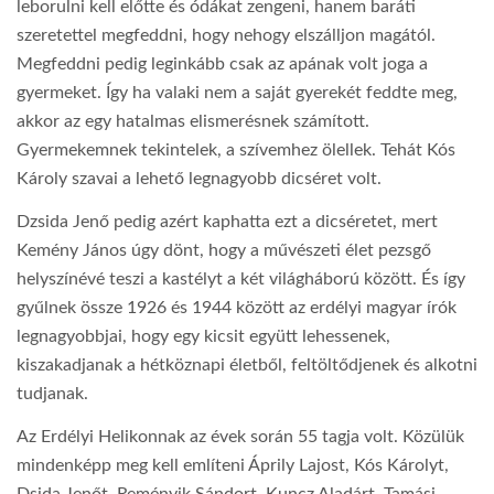
leborulni kell előtte és ódákat zengeni, hanem baráti
szeretettel megfeddni, hogy nehogy elszálljon magától.
Megfeddni pedig leginkább csak az apának volt joga a
gyermeket. Így ha valaki nem a saját gyerekét feddte meg,
akkor az egy hatalmas elismerésnek számított.
Gyermekemnek tekintelek, a szívemhez ölellek. Tehát Kós
Károly szavai a lehető legnagyobb dicséret volt.
Dzsida Jenő pedig azért kaphatta ezt a dicséretet, mert
Kemény János úgy dönt, hogy a művészeti élet pezsgő
helyszínévé teszi a kastélyt a két világháború között. És így
gyűlnek össze 1926 és 1944 között az erdélyi magyar írók
legnagyobbjai, hogy egy kicsit együtt lehessenek,
kiszakadjanak a hétköznapi életből, feltöltődjenek és alkotni
tudjanak.
Az Erdélyi Helikonnak az évek során 55 tagja volt. Közülük
mindenképp meg kell említeni Áprily Lajost, Kós Károlyt,