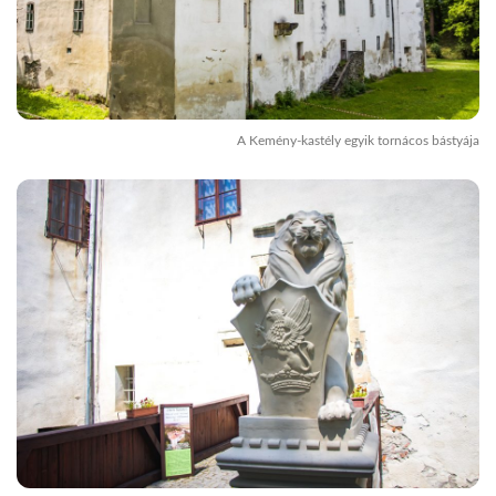
A Kemény-kastély egyik tornácos bástyája