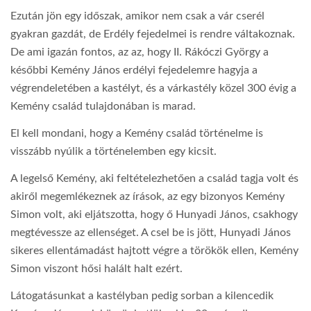
Ezután jön egy időszak, amikor nem csak a vár cserél
gyakran gazdát, de Erdély fejedelmei is rendre váltakoznak.
De ami igazán fontos, az az, hogy II. Rákóczi György a
későbbi Kemény János erdélyi fejedelemre hagyja a
végrendeletében a kastélyt, és a várkastély közel 300 évig a
Kemény család tulajdonában is marad.
El kell mondani, hogy a Kemény család történelme is
visszább nyúlik a történelemben egy kicsit.
A legelső Kemény, aki feltételezhetően a család tagja volt és
akiről megemlékeznek az írások, az egy bizonyos Kemény
Simon volt, aki eljátszotta, hogy ő Hunyadi János, csakhogy
megtévessze az ellenséget. A csel be is jött, Hunyadi János
sikeres ellentámadást hajtott végre a törökök ellen, Kemény
Simon viszont hősi halált halt ezért.
Látogatásunkat a kastélyban pedig sorban a kilencedik