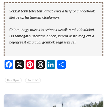
Sokkal több felvételt láthat erről a helyről a
Facebook
illetve az
Instagram
oldalamon.
Célom, hogy mások is szépnek lássák a mi vidékünket.
Ha támogatni szeretne ebben, kérem ossza meg ezt a
bejegyzést az alábbi gombok segítségével.
Facebook
X
Pinterest
Threads
LinkedIn
Share
Kastélyok
Portfolió