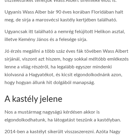
tiszteletünket tehetjük Wass Albert síremléke előtt is.
Ugyanis Wass Alber bár 90 éves korában Floridában halt
meg, de sírja a marosvécsi kastély kertjében található.
Ugyancsak itt található a nemrég felújított Helikon asztal,
illetve Kemény János és a felesége sírja.
Jó érzés megállni a több száz éves fák tövében Wass Albert
sírjánál, viszont azt hiszem, hogy sokkal méltóbb emlékezés
lenne a világ részéről, ha legalább egyszer mindenki
kiolvasná a Hagyatékot, és kicsit elgondolkodnánk azon,
hogy hogyan állunk hit dolgából manapság.
A kastély jelene
Nos a mustármag nagyságú kérdésen akkor is
elgondolkodhatunk, ha látogatást teszünk a kastélyban.
2014-ben a kastélyt sikerült visszaszerezni. Azóta Nagy