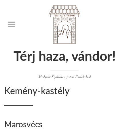
Térj haza, vándor!
Molnár Szabolcs fotói Erdélyből
Kemény-kastély
Marosvécs