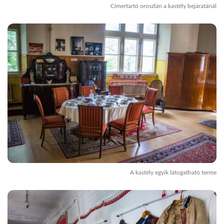
Címertartó oroszlán a kastély bejáratánál
A kastély egyik látogatható terme