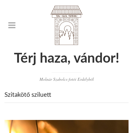
Térj haza, vándor!
Molnár Szabolcs fotói Erdélyből
Szitakötő sziluett