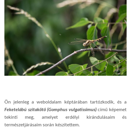
Ön jelenleg a weboldalam képtárában tartózkodik, és a
Feketelábú szitakötő (Gomphus vulgatissimus)
című képemet
tekinti meg, amelyet erdélyi kirándulásaim és
természetjárásaim során készítettem.