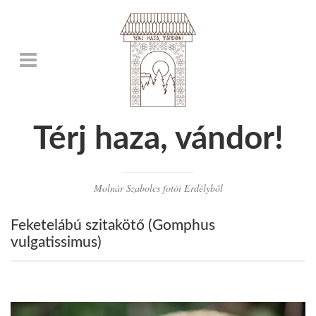
Térj haza, vándor!
Molnár Szabolcs fotói Erdélyből
Feketelábú szitakötő (Gomphus
vulgatissimus)