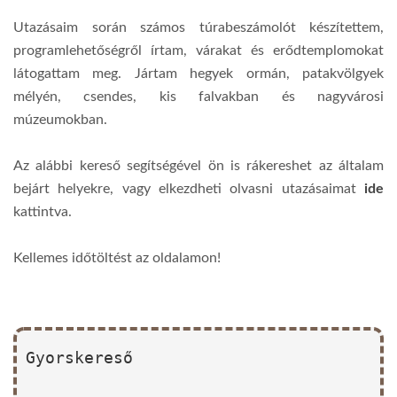
Utazásaim során számos túrabeszámolót készítettem,
programlehetőségről írtam, várakat és erődtemplomokat
látogattam meg. Jártam hegyek ormán, patakvölgyek
mélyén, csendes, kis falvakban és nagyvárosi
múzeumokban.
Az alábbi kereső segítségével ön is rákereshet az általam
bejárt helyekre, vagy elkezdheti olvasni utazásaimat
ide
kattintva.
Kellemes időtöltést az oldalamon!
Gyorskereső