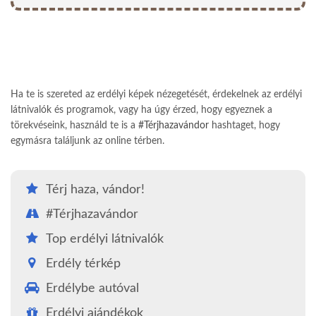
Ha te is szereted az erdélyi képek nézegetését, érdekelnek az erdélyi
látnivalók és programok, vagy ha úgy érzed, hogy egyeznek a
törekvéseink, használd te is a
#Térjhazavándor
hashtaget, hogy
egymásra találjunk az online térben.
Térj haza, vándor!
#Térjhazavándor
Top erdélyi látnivalók
Erdély térkép
Erdélybe autóval
Erdélyi ajándékok