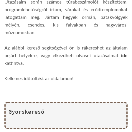
Utazásaim során számos túrabeszámolót készítettem,
programlehetőségről írtam, várakat és erődtemplomokat
látogattam meg. Jártam hegyek ormán, patakvölgyek
mélyén, csendes, kis falvakban és nagyvárosi
múzeumokban.
Az alábbi kereső segítségével ön is rákereshet az általam
bejárt helyekre, vagy elkezdheti olvasni utazásaimat
ide
kattintva.
Kellemes időtöltést az oldalamon!
Gyorskereső