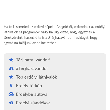
Ha te is szereted az erdélyi képek nézegetését, érdekelnek az erdélyi
látnivalók és programok, vagy ha úgy érzed, hogy egyeznek a
törekvéseink, használd te is a
#Térjhazavándor
hashtaget, hogy
egymásra találjunk az online térben.
Térj haza, vándor!
#Térjhazavándor
Top erdélyi látnivalók
Erdély térkép
Erdélybe autóval
Erdélyi ajándékok