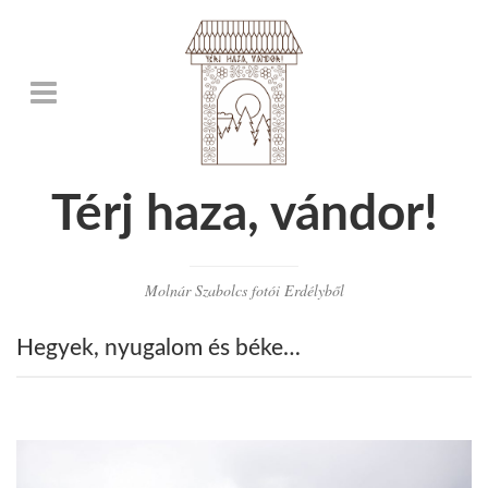
Térj haza, vándor!
Molnár Szabolcs fotói Erdélyből
Hegyek, nyugalom és béke…