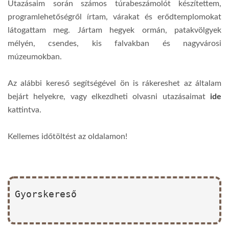
Utazásaim során számos túrabeszámolót készítettem,
programlehetőségről írtam, várakat és erődtemplomokat
látogattam meg. Jártam hegyek ormán, patakvölgyek
mélyén, csendes, kis falvakban és nagyvárosi
múzeumokban.
Az alábbi kereső segítségével ön is rákereshet az általam
bejárt helyekre, vagy elkezdheti olvasni utazásaimat
ide
kattintva.
Kellemes időtöltést az oldalamon!
Gyorskereső