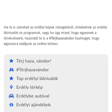
Ha te is szereted az erdélyi képek nézegetését, érdekelnek az erdélyi
látnivalók és programok, vagy ha úgy érzed, hogy egyeznek a
törekvéseink, használd te is a
#Térjhazavándor
hashtaget, hogy
egymásra találjunk az online térben.
Térj haza, vándor!
#Térjhazavándor
Top erdélyi látnivalók
Erdély térkép
Erdélybe autóval
Erdélyi ajándékok