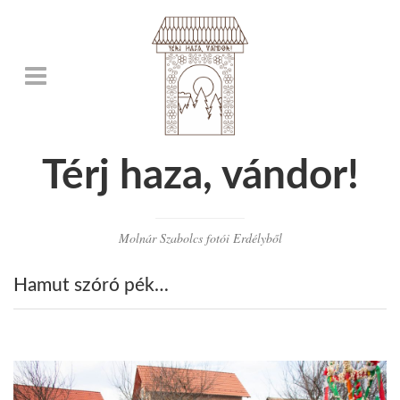
Térj haza, vándor!
Molnár Szabolcs fotói Erdélyből
Hamut szóró pék…