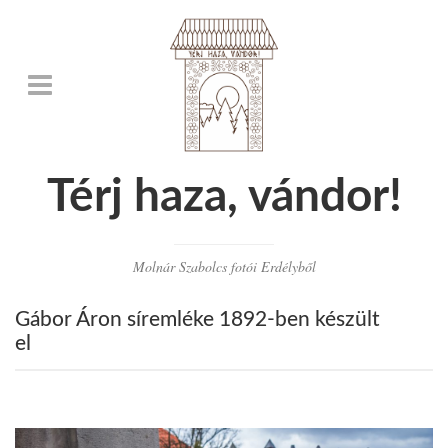
Térj haza, vándor!
Molnár Szabolcs fotói Erdélyből
Gábor Áron síremléke 1892-ben készült
el