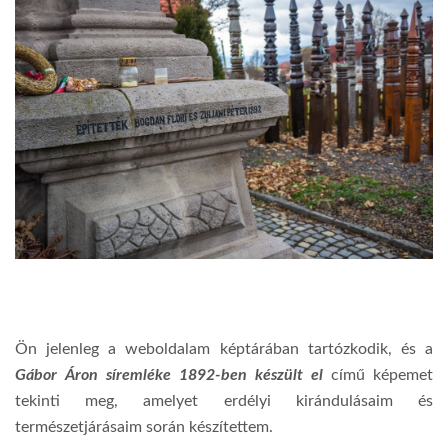
Ön jelenleg a weboldalam képtárában tartózkodik, és a
Gábor Áron síremléke 1892-ben készült el
című képemet
tekinti meg, amelyet erdélyi kirándulásaim és
természetjárásaim során készítettem.