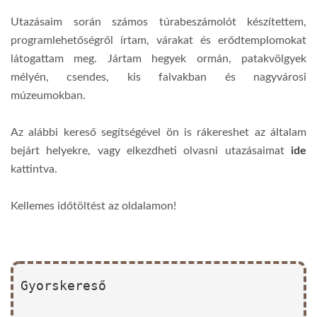
Utazásaim során számos túrabeszámolót készítettem,
programlehetőségről írtam, várakat és erődtemplomokat
látogattam meg. Jártam hegyek ormán, patakvölgyek
mélyén, csendes, kis falvakban és nagyvárosi
múzeumokban.
Az alábbi kereső segítségével ön is rákereshet az általam
bejárt helyekre, vagy elkezdheti olvasni utazásaimat
ide
kattintva.
Kellemes időtöltést az oldalamon!
Gyorskereső