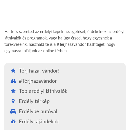
Ha te is szereted az erdélyi képek nézegetését, érdekelnek az erdélyi
látnivalók és programok, vagy ha úgy érzed, hogy egyeznek a
törekvéseink, használd te is a
#Térjhazavándor
hashtaget, hogy
egymásra találjunk az online térben.
Térj haza, vándor!
#Térjhazavándor
Top erdélyi látnivalók
Erdély térkép
Erdélybe autóval
Erdélyi ajándékok