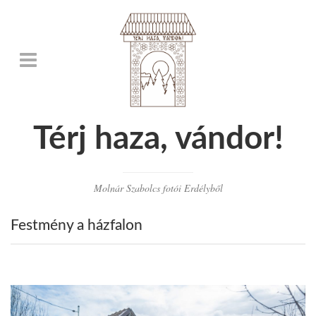
Térj haza, vándor!
Molnár Szabolcs fotói Erdélyből
Festmény a házfalon