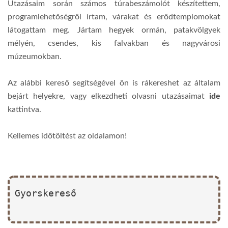
Utazásaim során számos túrabeszámolót készítettem,
programlehetőségről írtam, várakat és erődtemplomokat
látogattam meg. Jártam hegyek ormán, patakvölgyek
mélyén, csendes, kis falvakban és nagyvárosi
múzeumokban.
Az alábbi kereső segítségével ön is rákereshet az általam
bejárt helyekre, vagy elkezdheti olvasni utazásaimat
ide
kattintva.
Kellemes időtöltést az oldalamon!
Gyorskereső