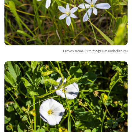
Ernyős sárma (Ornithogalum umbellatum)