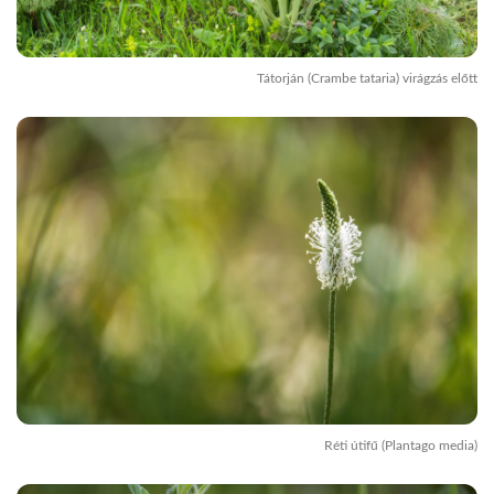
Tátorján (Crambe tataria) virágzás előtt
Réti útifű (Plantago media)