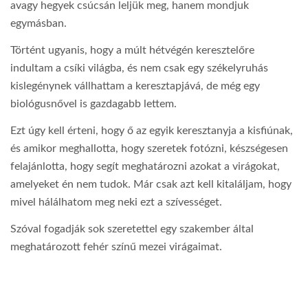
avagy hegyek csúcsán leljük meg, hanem mondjuk
egymásban.
Történt ugyanis, hogy a múlt hétvégén keresztelőre
indultam a csíki világba, és nem csak egy székelyruhás
kislegénynek vállhattam a keresztapjává, de még egy
biológusnővel is gazdagabb lettem.
Ezt úgy kell érteni, hogy ő az egyik keresztanyja a kisfiúnak,
és amikor meghallotta, hogy szeretek fotózni, készségesen
felajánlotta, hogy segít meghatározni azokat a virágokat,
amelyeket én nem tudok. Már csak azt kell kitaláljam, hogy
mivel hálálhatom meg neki ezt a szívességet.
Szóval fogadják sok szeretettel egy szakember által
meghatározott fehér színű mezei virágaimat.