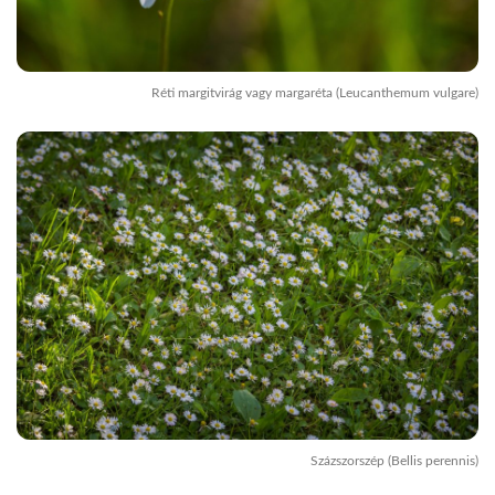
Réti margitvirág vagy margaréta (Leucanthemum vulgare)
Százszorszép (Bellis perennis)