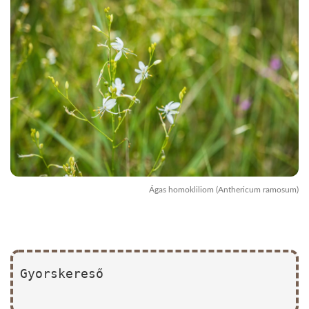
Ágas homokliliom (Anthericum ramosum)
Gyorskereső