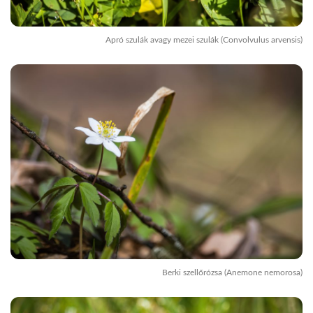
Apró szulák avagy mezei szulák (Convolvulus arvensis)
Berki szellőrózsa (Anemone nemorosa)