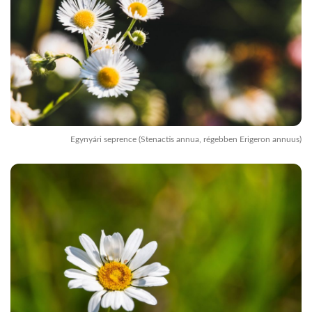
Egynyári seprence (Stenactis annua, régebben Erigeron annuus)