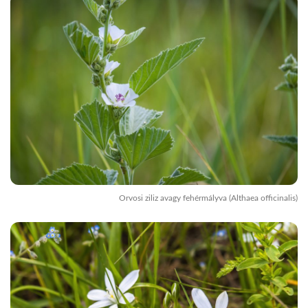
Orvosi ziliz avagy fehérmályva (Althaea officinalis)