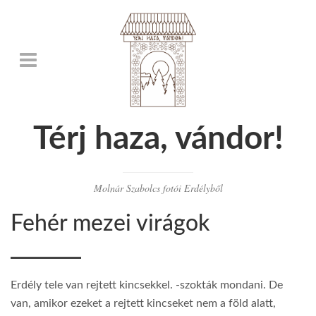
Térj haza, vándor!
Molnár Szabolcs fotói Erdélyből
Fehér mezei virágok
Erdély tele van rejtett kincsekkel. -szokták mondani. De
van, amikor ezeket a rejtett kincseket nem a föld alatt,