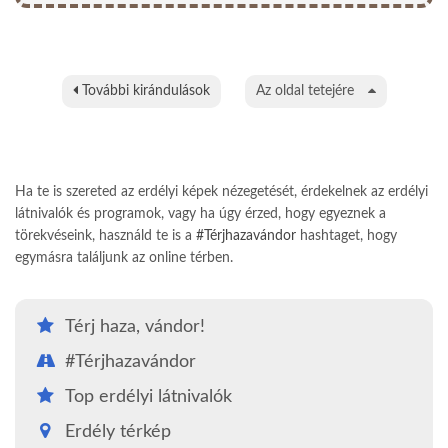
További kirándulások
Az oldal tetejére
Ha te is szereted az erdélyi képek nézegetését, érdekelnek az erdélyi
látnivalók és programok, vagy ha úgy érzed, hogy egyeznek a
törekvéseink, használd te is a
#Térjhazavándor
hashtaget, hogy
egymásra találjunk az online térben.
Térj haza, vándor!
#Térjhazavándor
Top erdélyi látnivalók
Erdély térkép