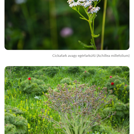
Cickafark avagy egérfarkúfű (Achillea millefolium)