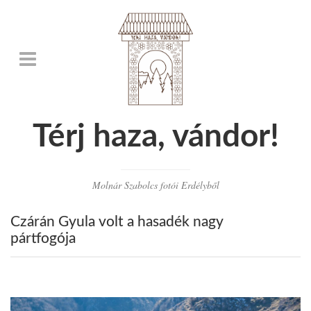
Térj haza, vándor!
Molnár Szabolcs fotói Erdélyből
Czárán Gyula volt a hasadék nagy
pártfogója