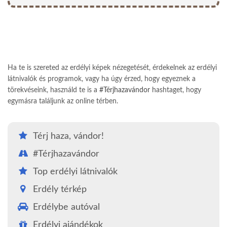
Ha te is szereted az erdélyi képek nézegetését, érdekelnek az erdélyi
látnivalók és programok, vagy ha úgy érzed, hogy egyeznek a
törekvéseink, használd te is a
#Térjhazavándor
hashtaget, hogy
egymásra találjunk az online térben.
Térj haza, vándor!
#Térjhazavándor
Top erdélyi látnivalók
Erdély térkép
Erdélybe autóval
Erdélyi ajándékok