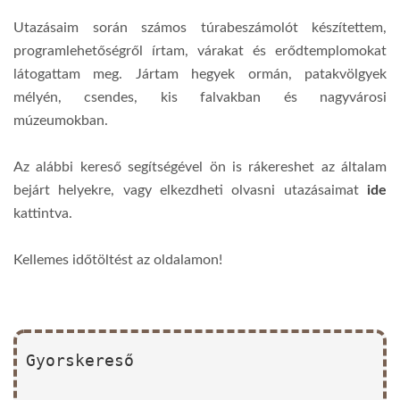
Utazásaim során számos túrabeszámolót készítettem,
programlehetőségről írtam, várakat és erődtemplomokat
látogattam meg. Jártam hegyek ormán, patakvölgyek
mélyén, csendes, kis falvakban és nagyvárosi
múzeumokban.
Az alábbi kereső segítségével ön is rákereshet az általam
bejárt helyekre, vagy elkezdheti olvasni utazásaimat
ide
kattintva.
Kellemes időtöltést az oldalamon!
Gyorskereső