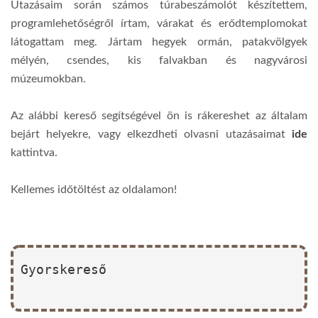
Utazásaim során számos túrabeszámolót készítettem,
programlehetőségről írtam, várakat és erődtemplomokat
látogattam meg. Jártam hegyek ormán, patakvölgyek
mélyén, csendes, kis falvakban és nagyvárosi
múzeumokban.
Az alábbi kereső segítségével ön is rákereshet az általam
bejárt helyekre, vagy elkezdheti olvasni utazásaimat
ide
kattintva.
Kellemes időtöltést az oldalamon!
Gyorskereső