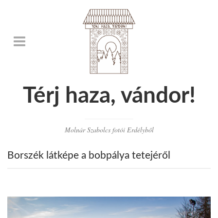
Térj haza, vándor!
Molnár Szabolcs fotói Erdélyből
Borszék látképe a bobpálya tetejéről