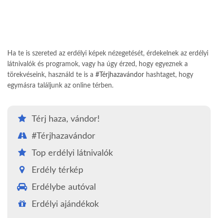
Ha te is szereted az erdélyi képek nézegetését, érdekelnek az erdélyi
látnivalók és programok, vagy ha úgy érzed, hogy egyeznek a
törekvéseink, használd te is a
#Térjhazavándor
hashtaget, hogy
egymásra találjunk az online térben.
Térj haza, vándor!
#Térjhazavándor
Top erdélyi látnivalók
Erdély térkép
Erdélybe autóval
Erdélyi ajándékok