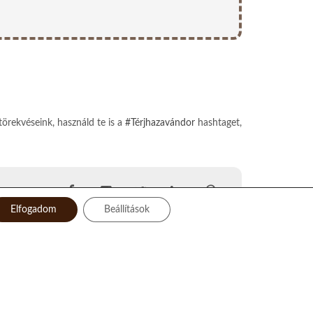
törekvéseink, használd te is a
#Térjhazavándor
hashtaget,
Elfogadom
Beállítások
Facebook
Instagram
Twitter
LinkedIn
Pinterest
YouTube