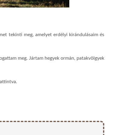
et tekinti meg, amelyet erdélyi kirándulásaim és
togattam meg. Jártam hegyek ormán, patakvölgyek
attintva.