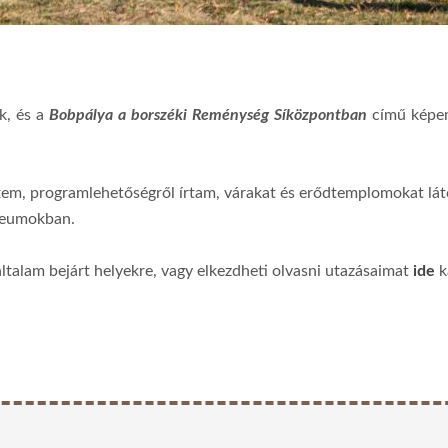
k, és a
Bobpálya a borszéki Reménység Síközpontban
című képem
tem, programlehetőségről írtam, várakat és erődtemplomokat lá
úzeumokban.
általam bejárt helyekre, vagy elkezdheti olvasni utazásaimat
ide
k