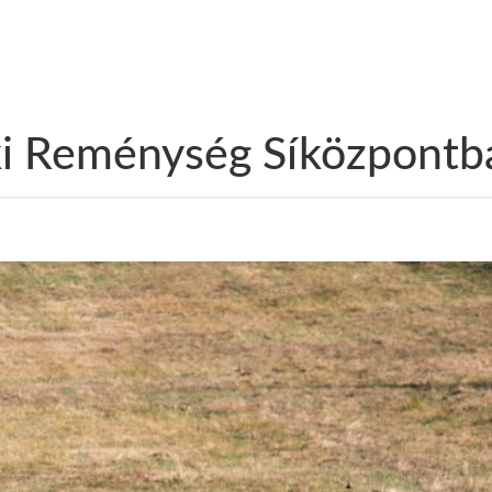
ki Reménység Síközpontb