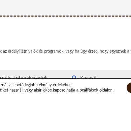
ek az erdélyi látnivalók és programok, vagy ha úgy érzed, hogy egyeznek a 
rdélyi fotópályázatok
Kereső
sznál, a lehető legjobb élmény érdekében.
rdély kvízjáték
Rólam
iket használ, vagy akár ki/be kapcsolhatja a
beállítások
oldalon.
utyás-macskás segítség
Elérhetőségeim
irtuális Xilofon
Támogatás
op randi helyszínek
Epilógus
átorozás Erdélyben