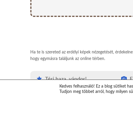
Ha te is szereted az erdélyi képek nézegetését, érdekeln
hogy egymásra találjunk az online térben.
Térj haza, vándor!
E
Kedves felhasználó! Ez a blog sütiket ha
#Térjhazavándor
E
Tudjon meg többet arról, hogy milyen süt
Top erdélyi látnivalók
K
Erdély térkép
V
Erdélybe autóval
T
Erdélyi ajándékok
S