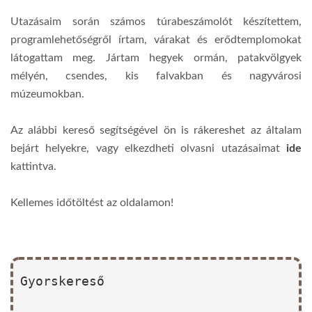
Utazásaim során számos túrabeszámolót készítettem,
programlehetőségről írtam, várakat és erődtemplomokat
látogattam meg. Jártam hegyek ormán, patakvölgyek
mélyén, csendes, kis falvakban és nagyvárosi
múzeumokban.
Az alábbi kereső segítségével ön is rákereshet az általam
bejárt helyekre, vagy elkezdheti olvasni utazásaimat
ide
kattintva.
Kellemes időtöltést az oldalamon!
Gyorskereső