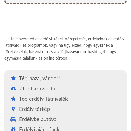
Ha te is szereted az erdélyi képek nézegetését, érdekelnek az erdélyi
látnivalók és programok, vagy ha úgy érzed, hogy egyeznek a
törekvéseink, használd te is a
#Térjhazavándor
hashtaget, hogy
egymásra találjunk az online térben.
Térj haza, vándor!
#Térjhazavándor
Top erdélyi látnivalók
Erdély térkép
Erdélybe autóval
Erdélyi ajándékok