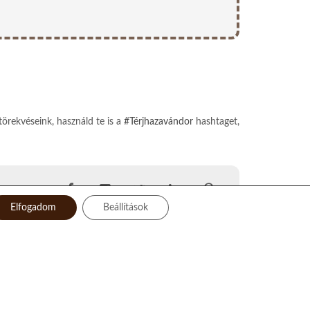
törekvéseink, használd te is a
#Térjhazavándor
hashtaget,
Elfogadom
Beállítások
Facebook
Instagram
Twitter
LinkedIn
Pinterest
YouTube