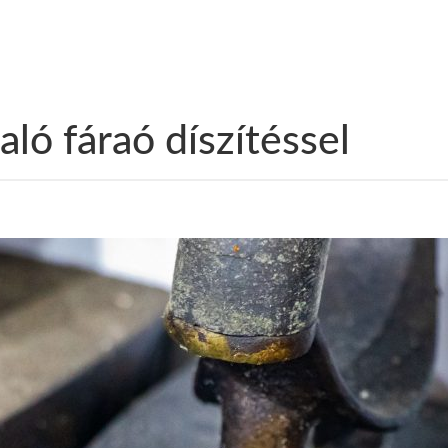
aló fáraó díszítéssel