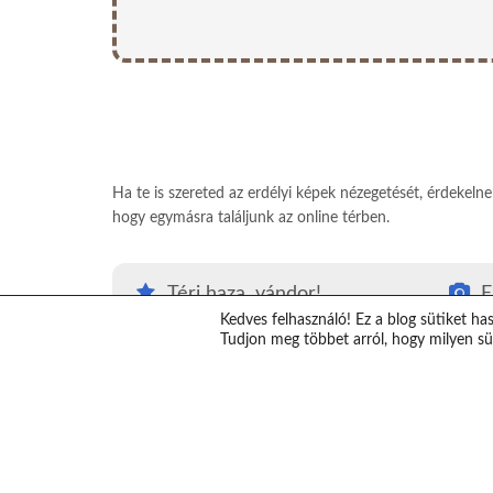
Ha te is szereted az erdélyi képek nézegetését, érdekeln
hogy egymásra találjunk az online térben.
Térj haza, vándor!
E
Kedves felhasználó! Ez a blog sütiket ha
#Térjhazavándor
E
Tudjon meg többet arról, hogy milyen süt
Top erdélyi látnivalók
K
Erdély térkép
V
Erdélybe autóval
T
Erdélyi ajándékok
S