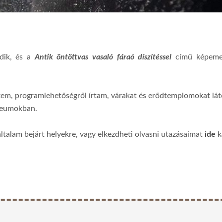
dik, és a
Antik öntöttvas vasaló fáraó díszítéssel
című képemet 
tem, programlehetőségről írtam, várakat és erődtemplomokat lá
úzeumokban.
általam bejárt helyekre, vagy elkezdheti olvasni utazásaimat
ide
k