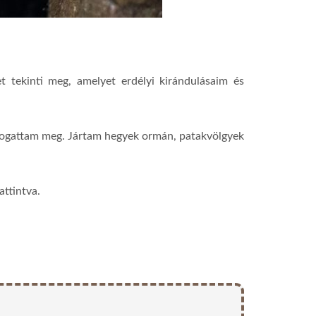
tekinti meg, amelyet erdélyi kirándulásaim és
togattam meg. Jártam hegyek ormán, patakvölgyek
attintva.