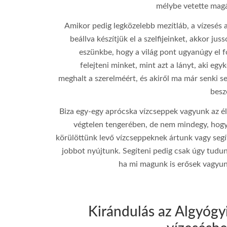
mélybe vetette magá
Amikor pedig legközelebb mezítláb, a vízesés 
beállva készítjük el a szelfijeinket, akkor jus
eszünkbe, hogy a világ pont ugyanúgy el f
felejteni minket, mint azt a lányt, aki egy
meghalt a szerelméért, és akiről ma már senki s
besz
Biza egy-egy aprócska vízcseppek vagyunk az él
végtelen tengerében, de nem mindegy, hogy
ƒ/5
körülöttünk levő vízcseppeknek ártunk vagy segí
jobbot nyújtunk. Segíteni pedig csak úgy tudun
55 mm
ha mi magunk is erősek vagyun
100
1/80
Kirándulás az Algyógy
Canon EOS 850D