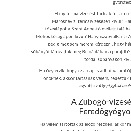
gyorstes
Hány termálvízesést tudnak felsorolni
Maroshévízi termálvízesésen kívül? Há
tőzeglápot a Szent Anna-tó mellett találha
Mohos tőzeglápon kívül? Hány iszapvulkánt? A
pedig meg sem merem kérdezni, hogy há
sóbányát látogattak meg Romániában a parajdi és
tordai sóbányákon kívü
Ha úgy érzik, hogy ez a nap is adhat valami ú
önöknek, akkor tartsanak velem, fedezzük f
együtt az Algyógyi-vízesé
A Zubogó-vízes
Feredőgyógyo
ƒ/5
10 mm
Ha velem tartottak az előző részben, akkor m