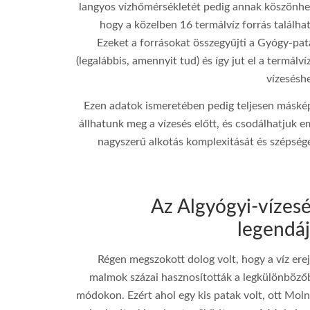
langyos vízhőmérsékletét pedig annak köszönhet
hogy a közelben 16 termálvíz forrás találha
ƒ/6.3
Ezeket a forrásokat összegyűjti a Gyógy-pat
56 mm
(legalábbis, amennyit tud) és így jut el a termálví
vízeséshe
100
Ezen adatok ismeretében pedig teljesen máské
1/40
állhatunk meg a vízesés előtt, és csodálhatjuk 
nagyszerű alkotás komplexitását és szépségé
Canon EOS 850D
Az Algyógyi-vízes
legendá
Régen megszokott dolog volt, hogy a víz ere
malmok százai hasznosították a legkülönböző
módokon. Ezért ahol egy kis patak volt, ott Moln