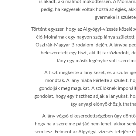
is akadt, aki malmot működtessen. A Molnárn
pedig, ha kegyesek voltak hozzá az égiek, ak
gyermeke is születe
Történt egyszer, hogy az Algyógyi-vízesés közeléb
élő Molnárnak egy nagyon szép lánya született 
Osztrák-Magyar Birodalom idején. A lányba ped
ƒ/3.5
beleszeretett egy tiszt, aki itt tartózkodott, d
18 mm
lány egy másik legénybe volt szerelme
160
A tiszt megkérte a lány kezét, és a szülei ig
mondtak. A lány hiába kérlelte a szüleit, h
1/500
gondolják meg magukat. A szülőknek imponált
Canon EOS 850D
gondolat, hogy egy tiszthez adják a lányukat, h
így anyagi előnyökhöz juthatna
A lány végső elkeseredettségében úgy döntöt
hogy ha a szerelme párjáé nem lehet, akkor senk
sem lesz. Felment az Algyógyi-vízesés tetejére é