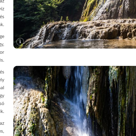
az
íz
 és
k.
ge
y,
or
s.
és
ely
nal
gy
lsó
k.
az
es,