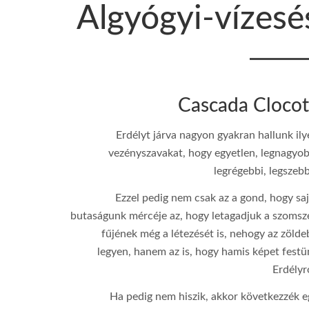
Algyógyi-vízesé
Cascada Cloco
Erdélyt járva nagyon gyakran hallunk ily
vezényszavakat, hogy egyetlen, legnagyob
legrégebbi, legszeb
ƒ/5
Ezzel pedig nem csak az a gond, hogy saj
butaságunk mércéje az, hogy letagadjuk a szomsz
10 mm
fűjének még a létezését is, nehogy az zölde
100
legyen, hanem az is, hogy hamis képet festü
Erdélyr
1/100
Ha pedig nem hiszik, akkor következzék e
Canon EOS 850D