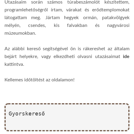
Utazásaim során számos túrabeszámolót készítettem,
programlehetőségről írtam, várakat és erődtemplomokat
látogattam meg. Jártam hegyek ormán, patakvölgyek
mélyén, csendes, kis falvakban és nagyvárosi
múzeumokban.
Az alábbi kereső segítségével ön is rákereshet az általam
bejárt helyekre, vagy elkezdheti olvasni utazásaimat
ide
kattintva.
Kellemes időtöltést az oldalamon!
Gyorskereső