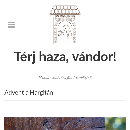
Térj haza, vándor!
Molnár Szabolcs fotói Erdélyből
Advent a Hargitán