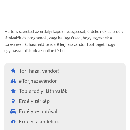
Ha te is szereted az erdélyi képek nézegetését, érdekelnek az erdélyi
látnivalók és programok, vagy ha úgy érzed, hogy egyeznek a
törekvéseink, használd te is a
#Térjhazavándor
hashtaget, hogy
egymásra találjunk az online térben.
Térj haza, vándor!
#Térjhazavándor
Top erdélyi látnivalók
Erdély térkép
Erdélybe autóval
Erdélyi ajándékok