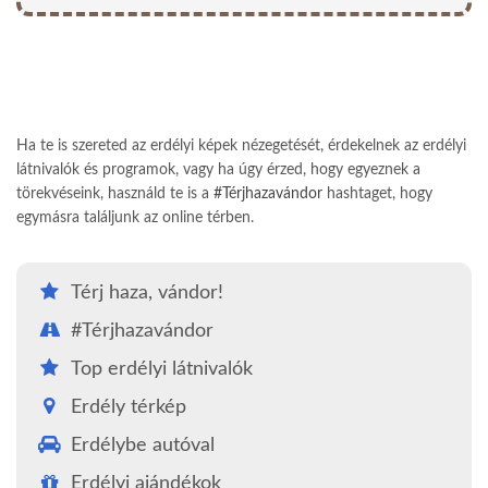
Ha te is szereted az erdélyi képek nézegetését, érdekelnek az erdélyi
látnivalók és programok, vagy ha úgy érzed, hogy egyeznek a
törekvéseink, használd te is a
#Térjhazavándor
hashtaget, hogy
egymásra találjunk az online térben.
Térj haza, vándor!
#Térjhazavándor
Top erdélyi látnivalók
Erdély térkép
Erdélybe autóval
Erdélyi ajándékok