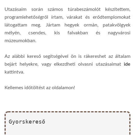
Utazásaim során számos túrabeszámolót készítettem,
programlehetőségről írtam, várakat és erődtemplomokat
látogattam meg. Jártam hegyek ormán, patakvölgyek
mélyén, csendes, kis falvakban és nagyvárosi
múzeumokban.
Az alábbi kereső segítségével ön is rákereshet az általam
bejárt helyekre, vagy elkezdheti olvasni utazásaimat
ide
kattintva.
Kellemes időtöltést az oldalamon!
Gyorskereső