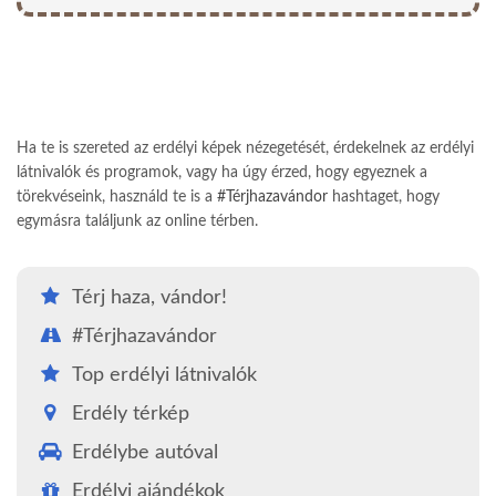
Ha te is szereted az erdélyi képek nézegetését, érdekelnek az erdélyi
látnivalók és programok, vagy ha úgy érzed, hogy egyeznek a
törekvéseink, használd te is a
#Térjhazavándor
hashtaget, hogy
egymásra találjunk az online térben.
Térj haza, vándor!
#Térjhazavándor
Top erdélyi látnivalók
Erdély térkép
Erdélybe autóval
Erdélyi ajándékok