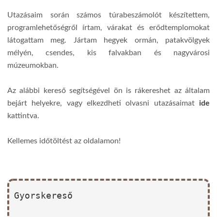
Utazásaim során számos túrabeszámolót készítettem,
programlehetőségről írtam, várakat és erődtemplomokat
látogattam meg. Jártam hegyek ormán, patakvölgyek
mélyén, csendes, kis falvakban és nagyvárosi
múzeumokban.
Az alábbi kereső segítségével ön is rákereshet az általam
bejárt helyekre, vagy elkezdheti olvasni utazásaimat
ide
kattintva.
Kellemes időtöltést az oldalamon!
Gyorskereső