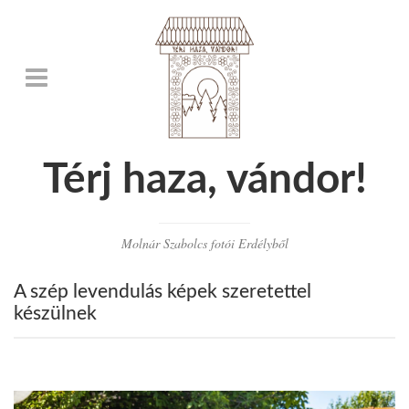
Térj haza, vándor!
Molnár Szabolcs fotói Erdélyből
A szép levendulás képek szeretettel
készülnek