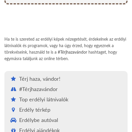
Ha te is szereted az erdélyi képek nézegetését, érdekelnek az erdélyi
látnivalók és programok, vagy ha úgy érzed, hogy egyeznek a
törekvéseink, használd te is a
#Térjhazavándor
hashtaget, hogy
egymásra találjunk az online térben.
Térj haza, vándor!
#Térjhazavándor
Top erdélyi látnivalók
Erdély térkép
Erdélybe autóval
Erdélyi ajándékok