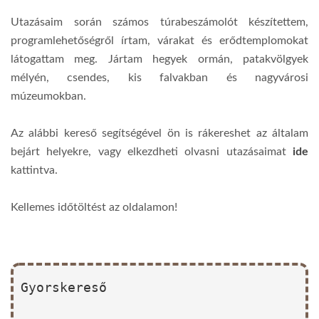
Utazásaim során számos túrabeszámolót készítettem,
programlehetőségről írtam, várakat és erődtemplomokat
látogattam meg. Jártam hegyek ormán, patakvölgyek
mélyén, csendes, kis falvakban és nagyvárosi
múzeumokban.
Az alábbi kereső segítségével ön is rákereshet az általam
bejárt helyekre, vagy elkezdheti olvasni utazásaimat
ide
kattintva.
Kellemes időtöltést az oldalamon!
Gyorskereső