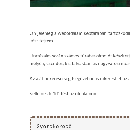
Ön jelenleg a weboldalam képtárában tartózkodi
készítettem.
Utazásaim során számos túrabeszámolót készítet
mélyén, csendes, kis falvakban és nagyvárosi m
Az alábbi kereső segítségével ön is rákereshet az 
Kellemes időtöltést az oldalamon!
Gyorskereső