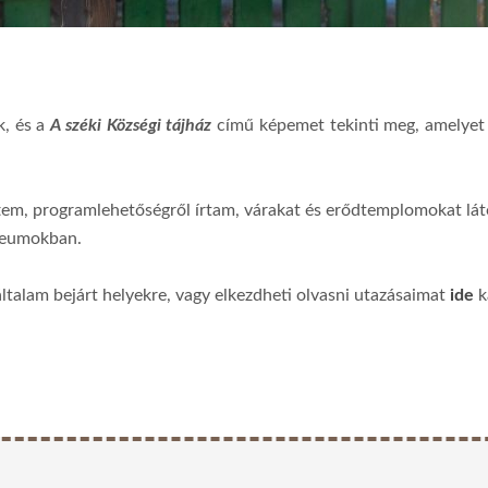
k, és a
A széki Községi tájház
című képemet tekinti meg, amelyet 
tem, programlehetőségről írtam, várakat és erődtemplomokat lá
úzeumokban.
általam bejárt helyekre, vagy elkezdheti olvasni utazásaimat
ide
k