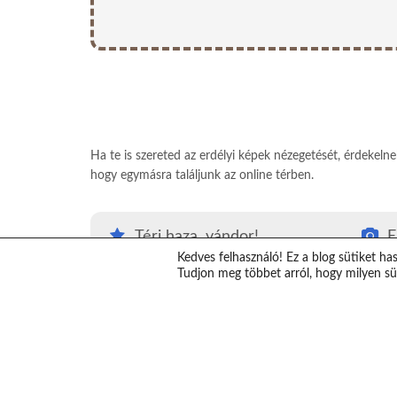
Ha te is szereted az erdélyi képek nézegetését, érdekeln
hogy egymásra találjunk az online térben.
Térj haza, vándor!
E
Kedves felhasználó! Ez a blog sütiket ha
#Térjhazavándor
E
Tudjon meg többet arról, hogy milyen süt
Top erdélyi látnivalók
K
Erdély térkép
V
Erdélybe autóval
T
Erdélyi ajándékok
S