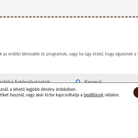
ek az erdélyi látnivalók és programok, vagy ha úgy érzed, hogy egyeznek a 
rdélyi fotópályázatok
Kereső
sznál, a lehető legjobb élmény érdekében.
rdély kvízjáték
Rólam
iket használ, vagy akár ki/be kapcsolhatja a
beállítások
oldalon.
utyás-macskás segítség
Elérhetőségeim
irtuális Xilofon
Támogatás
op randi helyszínek
Epilógus
átorozás Erdélyben