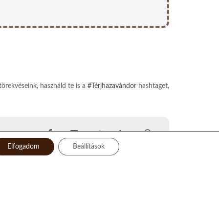
törekvéseink, használd te is a
#Térjhazavándor
hashtaget,
Elfogadom
Beállítások
Facebook
Instagram
Twitter
LinkedIn
Pinterest
YouTube