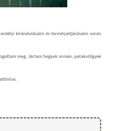
erdélyi kirándulásaim és természetjárásaim során
togattam meg. Jártam hegyek ormán, patakvölgyek
attintva.