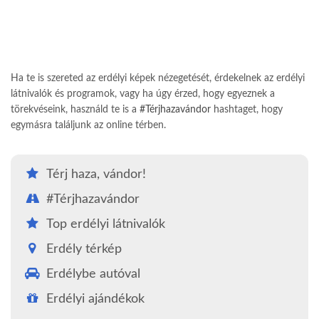
Ha te is szereted az erdélyi képek nézegetését, érdekelnek az erdélyi
látnivalók és programok, vagy ha úgy érzed, hogy egyeznek a
törekvéseink, használd te is a
#Térjhazavándor
hashtaget, hogy
egymásra találjunk az online térben.
Térj haza, vándor!
#Térjhazavándor
Top erdélyi látnivalók
Erdély térkép
Erdélybe autóval
Erdélyi ajándékok