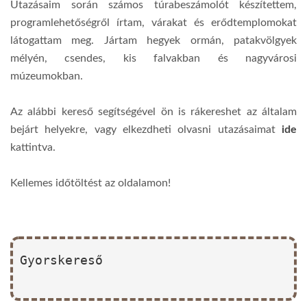
Utazásaim során számos túrabeszámolót készítettem,
programlehetőségről írtam, várakat és erődtemplomokat
látogattam meg. Jártam hegyek ormán, patakvölgyek
mélyén, csendes, kis falvakban és nagyvárosi
múzeumokban.
Az alábbi kereső segítségével ön is rákereshet az általam
bejárt helyekre, vagy elkezdheti olvasni utazásaimat
ide
kattintva.
Kellemes időtöltést az oldalamon!
Gyorskereső