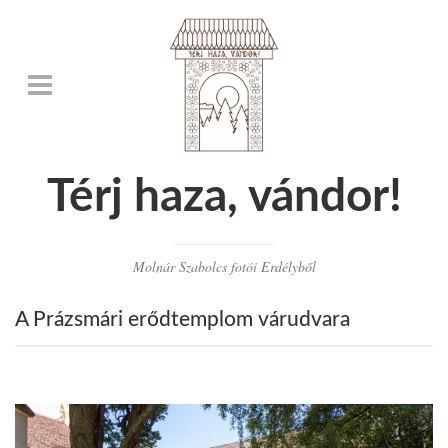
Térj haza, vándor!
Molnár Szabolcs fotói Erdélyből
A Prázsmári erődtemplom várudvara