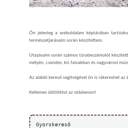
Ön jelenleg a weboldalam képtárában tartózk
természetjárásaim során készítettem.
Utazásaim során számos túrabeszámolót készítet
mélyén, csendes, kis falvakban és nagyvárosi m
Az alábbi kereső segítségével ön is rákereshet az 
Kellemes időtöltést az oldalamon!
Gyorskereső