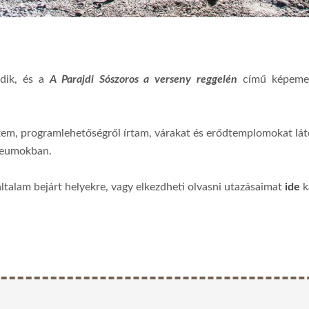
odik, és a
A Parajdi Sószoros a verseny reggelén
című képemet 
tem, programlehetőségről írtam, várakat és erődtemplomokat lá
úzeumokban.
általam bejárt helyekre, vagy elkezdheti olvasni utazásaimat
ide
k