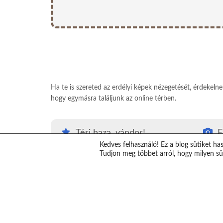
Ha te is szereted az erdélyi képek nézegetését, érdekeln
hogy egymásra találjunk az online térben.
Térj haza, vándor!
E
Kedves felhasználó! Ez a blog sütiket ha
#Térjhazavándor
E
Tudjon meg többet arról, hogy milyen süt
Top erdélyi látnivalók
K
Erdély térkép
V
Erdélybe autóval
T
Erdélyi ajándékok
S