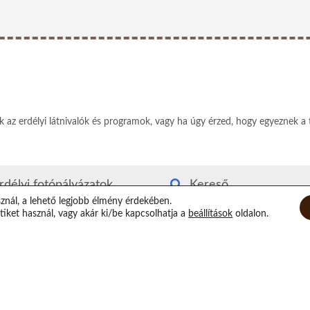
ek az erdélyi látnivalók és programok, vagy ha úgy érzed, hogy egyeznek a 
rdélyi fotópályázatok
Kereső
sznál, a lehető legjobb élmény érdekében.
rdély kvízjáték
Rólam
iket használ, vagy akár ki/be kapcsolhatja a
beállítások
oldalon.
utyás-macskás segítség
Elérhetőségeim
irtuális Xilofon
Támogatás
op randi helyszínek
Epilógus
átorozás Erdélyben