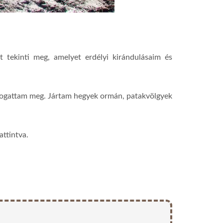
tekinti meg, amelyet erdélyi kirándulásaim és
togattam meg. Jártam hegyek ormán, patakvölgyek
attintva.