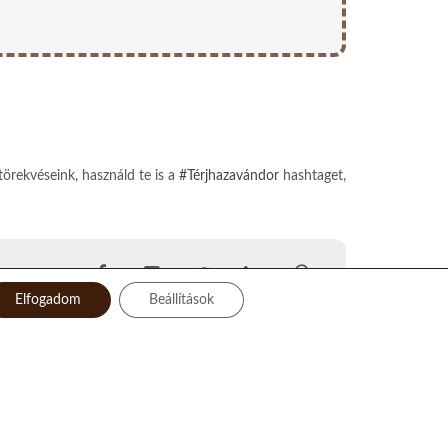
törekvéseink, használd te is a
#Térjhazavándor
hashtaget,
Elfogadom
Beállítások
Facebook
Instagram
Twitter
LinkedIn
Pinterest
YouTube