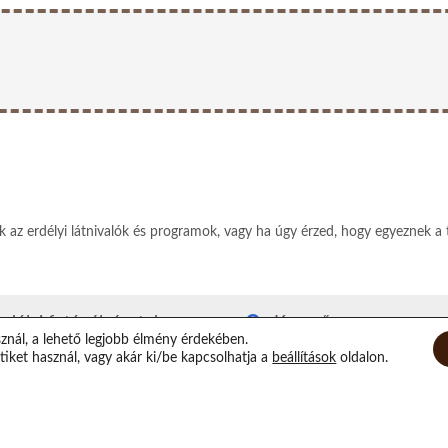
ek az erdélyi látnivalók és programok, vagy ha úgy érzed, hogy egyeznek a 
rdélyi fotópályázatok
Kereső
sznál, a lehető legjobb élmény érdekében.
rdély kvízjáték
Rólam
iket használ, vagy akár ki/be kapcsolhatja a
beállítások
oldalon.
utyás-macskás segítség
Elérhetőségeim
irtuális Xilofon
Támogatás