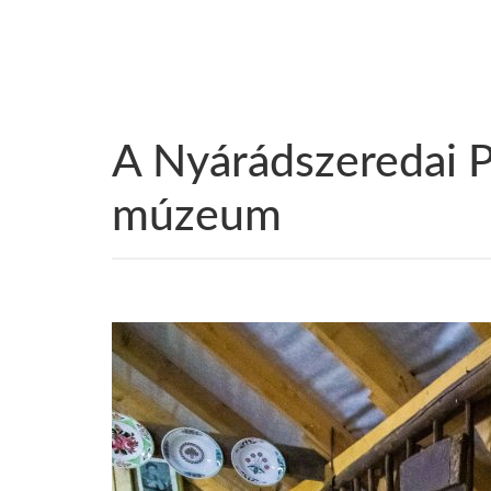
A Nyárádszeredai P
múzeum