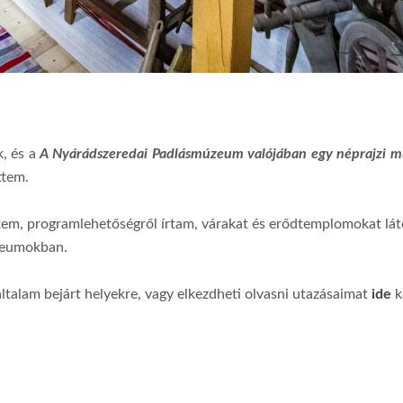
k, és a
A Nyárádszeredai Padlásmúzeum valójában egy néprajzi 
ttem.
tem, programlehetőségről írtam, várakat és erődtemplomokat lá
úzeumokban.
általam bejárt helyekre, vagy elkezdheti olvasni utazásaimat
ide
k