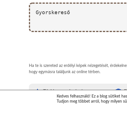
Gyorskereső
Ha te is szereted az erdélyi képek nézegetését, érdekeln
hogy egymásra találjunk az online térben.
Térj haza, vándor!
E
Kedves felhasználó! Ez a blog sütiket ha
#Térjhazavándor
E
Tudjon meg többet arról, hogy milyen süt
Top erdélyi látnivalók
K
Erdély térkép
V