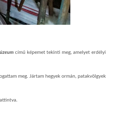
múzeum
című képemet tekinti meg, amelyet erdélyi
togattam meg. Jártam hegyek ormán, patakvölgyek
attintva.