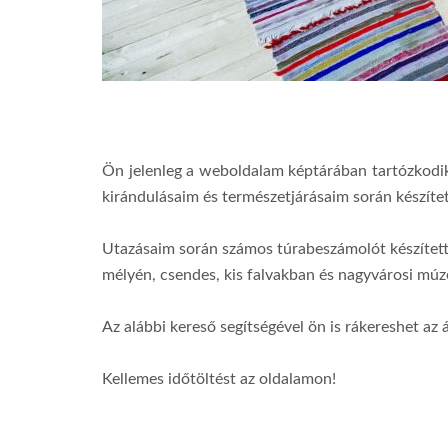
Ön jelenleg a weboldalam képtárában tartózkodi
kirándulásaim és természetjárásaim során készíte
Utazásaim során számos túrabeszámolót készítet
mélyén, csendes, kis falvakban és nagyvárosi m
Az alábbi kereső segítségével ön is rákereshet az 
Kellemes időtöltést az oldalamon!