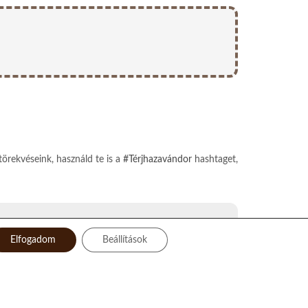
törekvéseink, használd te is a
#Térjhazavándor
hashtaget,
Elfogadom
Beállítások
Facebook
Instagram
Twitter
LinkedIn
Pinterest
YouTube