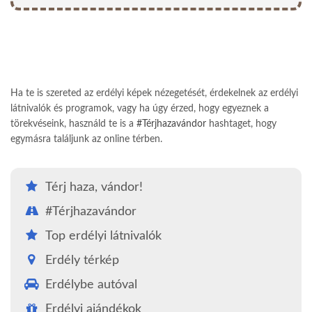
Ha te is szereted az erdélyi képek nézegetését, érdekelnek az erdélyi
látnivalók és programok, vagy ha úgy érzed, hogy egyeznek a
törekvéseink, használd te is a
#Térjhazavándor
hashtaget, hogy
egymásra találjunk az online térben.
Térj haza, vándor!
#Térjhazavándor
Top erdélyi látnivalók
Erdély térkép
Erdélybe autóval
Erdélyi ajándékok