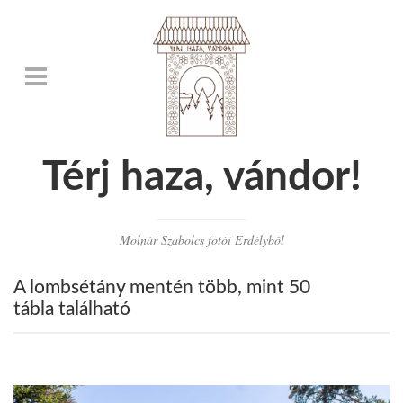
Térj haza, vándor!
Molnár Szabolcs fotói Erdélyből
A lombsétány mentén több, mint 50
tábla található