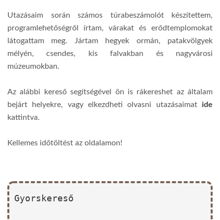
Utazásaim során számos túrabeszámolót készítettem,
programlehetőségről írtam, várakat és erődtemplomokat
látogattam meg. Jártam hegyek ormán, patakvölgyek
mélyén, csendes, kis falvakban és nagyvárosi
múzeumokban.
Az alábbi kereső segítségével ön is rákereshet az általam
bejárt helyekre, vagy elkezdheti olvasni utazásaimat
ide
kattintva.
Kellemes időtöltést az oldalamon!
Gyorskereső