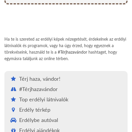
Ha te is szereted az erdélyi képek nézegetését, érdekelnek az erdélyi
látnivalók és programok, vagy ha úgy érzed, hogy egyeznek a
törekvéseink, használd te is a
#Térjhazavándor
hashtaget, hogy
egymásra találjunk az online térben.
Térj haza, vándor!
#Térjhazavándor
Top erdélyi látnivalók
Erdély térkép
Erdélybe autóval
Erdélyi ajándékok