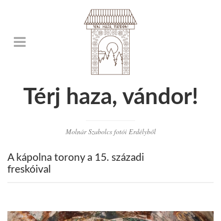
Térj haza, vándor!
Molnár Szabolcs fotói Erdélyből
A kápolna torony a 15. századi
freskóival