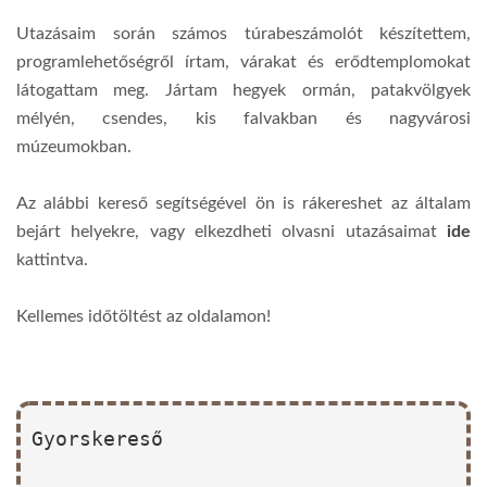
Utazásaim során számos túrabeszámolót készítettem,
programlehetőségről írtam, várakat és erődtemplomokat
látogattam meg. Jártam hegyek ormán, patakvölgyek
mélyén, csendes, kis falvakban és nagyvárosi
múzeumokban.
Az alábbi kereső segítségével ön is rákereshet az általam
bejárt helyekre, vagy elkezdheti olvasni utazásaimat
ide
kattintva.
Kellemes időtöltést az oldalamon!
Gyorskereső