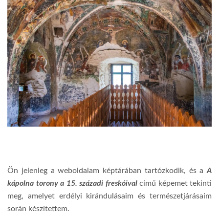
Ön jelenleg a weboldalam képtárában tartózkodik, és a
A
kápolna torony a 15. századi freskóival
című képemet tekinti
meg, amelyet erdélyi kirándulásaim és természetjárásaim
során készítettem.