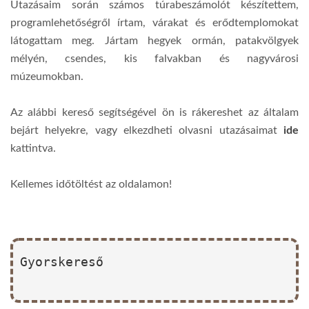
Utazásaim során számos túrabeszámolót készítettem,
programlehetőségről írtam, várakat és erődtemplomokat
látogattam meg. Jártam hegyek ormán, patakvölgyek
mélyén, csendes, kis falvakban és nagyvárosi
múzeumokban.
Az alábbi kereső segítségével ön is rákereshet az általam
bejárt helyekre, vagy elkezdheti olvasni utazásaimat
ide
kattintva.
Kellemes időtöltést az oldalamon!
Gyorskereső