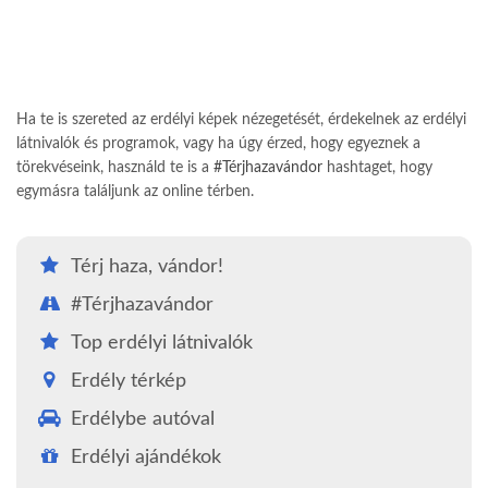
Ha te is szereted az erdélyi képek nézegetését, érdekelnek az erdélyi
látnivalók és programok, vagy ha úgy érzed, hogy egyeznek a
törekvéseink, használd te is a
#Térjhazavándor
hashtaget, hogy
egymásra találjunk az online térben.
Térj haza, vándor!
#Térjhazavándor
Top erdélyi látnivalók
Erdély térkép
Erdélybe autóval
Erdélyi ajándékok