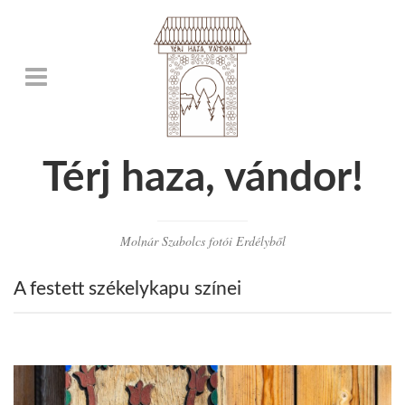
Térj haza, vándor!
Molnár Szabolcs fotói Erdélyből
A festett székelykapu színei