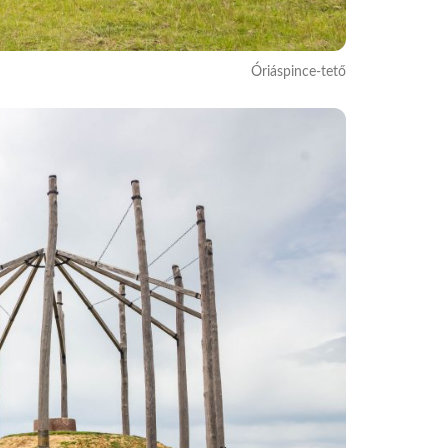
Óriáspince-tető