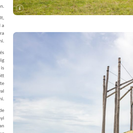
ön.
lt,
 a
ra
ni.
és
ig
 is
őtt
tte
al
ni.
 de
yi
an