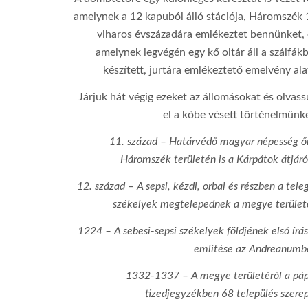
amelynek a 12 kapuból álló stációja, Háromszék 
viharos évszázadára emlékeztet bennünket, 
amelynek legvégén egy kő oltár áll a szálfák
készített, jurtára emlékeztető emelvény ala
Járjuk hát végig ezeket az állomásokat és olvas
ƒ/3.5
el a kőbe vésett történelmünke
18 mm
11. század – Határvédő magyar népesség őr
Háromszék területén is a Kárpátok átjáró
100
12. század – A sepsi, kézdi, orbai és részben a tele
1/1000
székelyek megtelepednek a megye terület
Canon EOS 100D
1224 – A sebesi-sepsi székelyek földjének első írá
említése az Andreanumb
1332-1337 – A megye területéről a páp
tizedjegyzékben 68 település szere