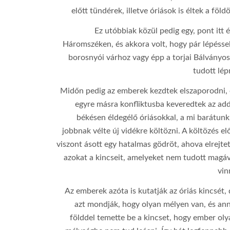
előtt tündérek, illetve óriások is éltek a föld
Ez utóbbiak közül pedig egy, pont itt é
Háromszéken, és akkora volt, hogy pár lépéssel
borosnyói várhoz vagy épp a torjai Bálványos
tudott lép
Midőn pedig az emberek kezdtek elszaporodni, 
egyre másra konfliktusba keveredtek az add
békésen éldegélő óriásokkal, a mi barátunk
jobbnak vélte új vidékre költözni. A költözés el
viszont ásott egy hatalmas gödröt, ahova elrejte
azokat a kincseit, amelyeket nem tudott magáv
vin
Az emberek azóta is kutatják az óriás kincsét,
ƒ/11
azt mondják, hogy olyan mélyen van, és ann
földdel temette be a kincset, hogy ember oly
18 mm