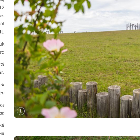
12
és
ból
tt.
suk
t:
zi
it.
gdi
én
sos
an
ai
pel