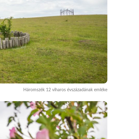
Háromszék 12 viharos évszázadának emléke