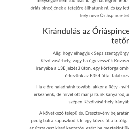
mélységbe nem tud leásni. Így hát legfennebb 
100
óriás pincéjének a tetejére állhatunk rá, és így let
hely neve Óriáspince-tet
1/125
Canon EOS 100D
Kirándulás az Óriáspinc
tető
Alig, hogy elhagyjuk Sepsiszentgyörgy
Kézdivásárhely, vagy ha úgy vesszük Kovász
irányába a 13E jelzésű úton, egy körforgalomh
érkezünk az E354 úttal találkoz
Ha előre haladnánk tovább, akkor a Rétyi-nyír
érkeznénk, de mivel ott már jártunk kanyarodju
szépen Kézdivásárhely irányáb
A következő település, Eresztevény bejáratán
pedig balra kapaszkodik ki egy köves út a tetőig.
az útszakasz kissé kaptatós, ezért ha megtekintjü