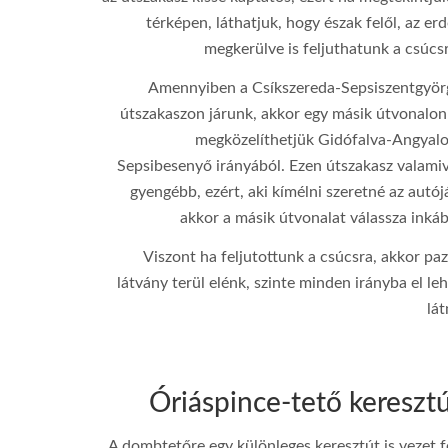
térképen, láthatjuk, hogy észak felől, az er
ƒ/11
megkerülve is feljuthatunk a csúcs
18 mm
Amennyiben a Csíkszereda-Sepsiszentgyör
útszakaszon járunk, akkor egy másik útvonalon 
100
megközelíthetjük Gidófalva-Angyalo
1/125
Sepsibesenyő irányából. Ezen útszakasz valamiv
gyengébb, ezért, aki kímélni szeretné az autój
Canon EOS 100D
akkor a másik útvonalat válassza inkáb
Viszont ha feljutottunk a csúcsra, akkor pa
látvány terül elénk, szinte minden irányba el le
lát
Óriáspince-tető kereszt
A dombtetőre egy különleges keresztút is vezet f