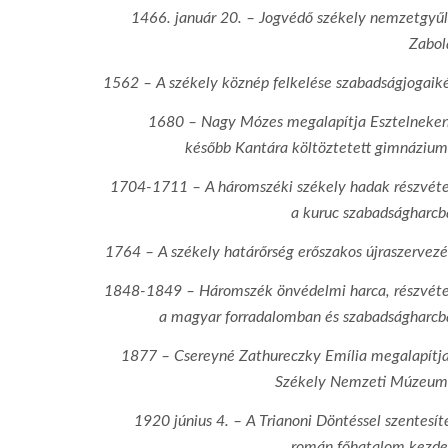
1466. január 20. – Jogvédő székely nemzetgyűl
Zabol
1562 – A székely köznép felkelése szabadságjogaik
1680 – Nagy Mózes megalapítja Esztelneken
később Kantára költöztetett gimnázium
1704-1711 – A háromszéki székely hadak részvéte
a kuruc szabadságharcb
1764 – A székely határőrség erőszakos újraszervez
ƒ/3.5
1848-1849 – Háromszék önvédelmi harca, részvéte
18 mm
a magyar forradalomban és szabadságharcb
100
1877 – Csereyné Zathureczky Emília megalapítja
Székely Nemzeti Múzeum
1/800
1920 június 4. – A Trianoni Döntéssel szentesít
Canon EOS 100D
román főhatalom kezde