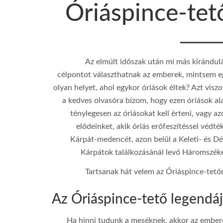
Óriáspince-tet
Az elmúlt időszak után mi más kirándulá
célpontot választhatnak az emberek, mintsem e
olyan helyet, ahol egykor óriások éltek? Azt visz
a kedves olvasóra bízom, hogy ezen óriások ala
ténylegesen az óriásokat kell érteni, vagy a
elődeinket, akik óriás erőfeszítéssel védté
ƒ/11
Kárpát-medencét, azon belül a Keleti- és Dé
Kárpátok találkozásánál levő Háromszéke
24 mm
Tartsanak hát velem az Óriáspince-tetőr
100
Az Óriáspince-tető legendá
1/160
Canon EOS 100D
Ha hinni tudunk a meséknek, akkor az ember