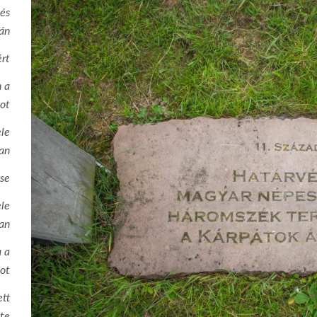
és
án
ért
 a
ot
le
an
ése
le
an
 a
ot
ett
te