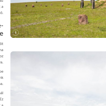
az
t a
ő.
e-
re
öt
na
oz
va.
be
nk
a.
ál
 Ez
k a